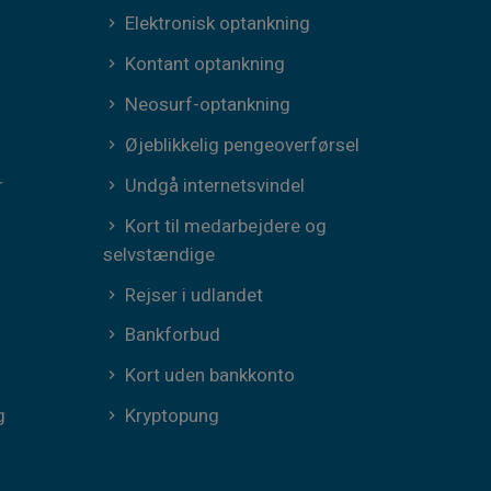
Elektronisk optankning
Kontant optankning
Neosurf-optankning
Øjeblikkelig pengeoverførsel
r
Undgå internetsvindel
Kort til medarbejdere og
selvstændige
Rejser i udlandet
Bankforbud
Kort uden bankkonto
g
Kryptopung