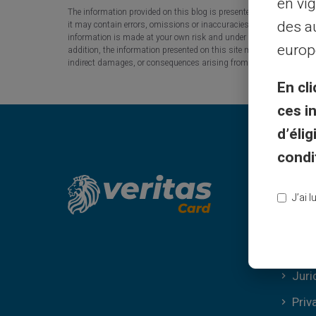
en vig
The information provided on this blog is presented for information
des a
it may contain errors, omissions or inaccuracies. Carte Veritas and
information is made at your own risk and under your sole responsibi
europ
addition, the information presented on this site may be modified or 
indirect damages, or consequences arising from the use of the conten
En cli
ces i
d’éli
condi
Jurid
J’ai 
vilkår
Gene
Juri
Priva