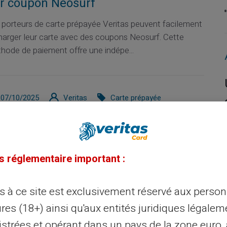
r coupon Neosurf
 porteurs de carte prépayée Veritas peuvent facilement
harger leur carte avec des coupons Neosurf. Cette
hode de paiement offre une indépe...
07/10/2025
Veritas
Carte prépayée
dget familial : Comment gérer
argent avec des cartes prépayées
gestion du budget familial devient plus simple avec les
s réglementaire important :
tes prépayées. Ces outils comme la carte Veritas
ettent de fixer des limites stri...
ès à ce site est exclusivement réservé aux perso
res (18+) ainsi qu'aux entités juridiques légalem
istrées et opérant dans un pays de la zone euro,