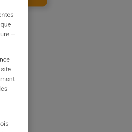
entes
s que
rture —
ence
 site
lement
les
lois