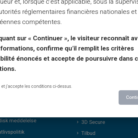
ueur et, lorsque c’est applicable, sous la supervi
al purposes only and has no contractual or legal value. Although we strive to ensure
utorités réglementaires financières nationales et
 the authors of the articles cannot be held responsible for decisions or actions taken
lity. We encourage you to consult a qualified professional or an expert for any impor
éennes compétentes.
updated without notice. By visiting this blog, you agree that Carte Veritas and its par
ts of this site, whether they are linked to errors, omissions or the interpretation of 
quant sur « Continuer », le visiteur reconnaît av
nformations, confirme qu’il remplit les critères
gibilité énoncés et accepte de poursuivre dans 
tions.
iske oplysninger &
Veritas-fordele
lu et j’accepte les conditions ci-dessus.
Conti
Hvorfor VERITAS?
relle vilkår
Dedikeret IBAN og RIB
disk meddelelse
3D Secure
tlivspolitik
Tilbud