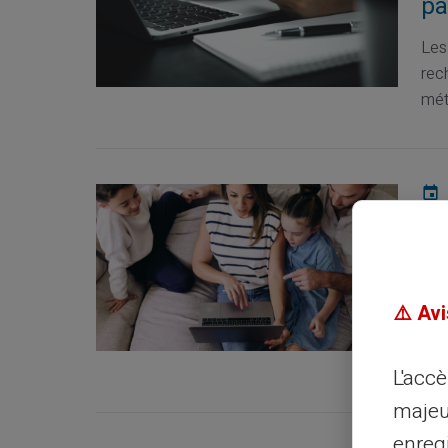
pa
Les
rec
mét
Bu
l'
La 
⚠️ Avi
car
perm
L'acc
majeu
enreg