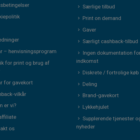
sbetingelser
Særlige tilbud
iepolitik
Print on demand
Gaver
edninger
Særligt cashback-tilbud
år – henvisningsprogram
Ingen dokumentation fo
indkomst
tik for print og brug af
r
Diskrete / fortrolige køb
år for gavekort
Deling
back-vilkår
Brand-gavekort
 er vi?
Lykkehjulet
affiliate
Supplerende tjenester o
nyheder
akt os