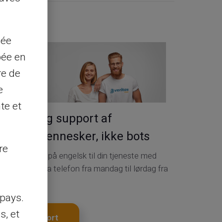
Kontakt os
sée
pée en
re de
e
te et
Service og support af
rigtige mennesker, ikke bots
re
Kundeservice på engelsk til din tjeneste med
billet 24/24, via telefon fra mandag til lørdag fra
9h til 18.30
pays.
s, et
Få dit kort