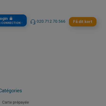
ogin
020.712.70.566
Få dit kort
t CONNECTION -
Catégories
Carte prépayée