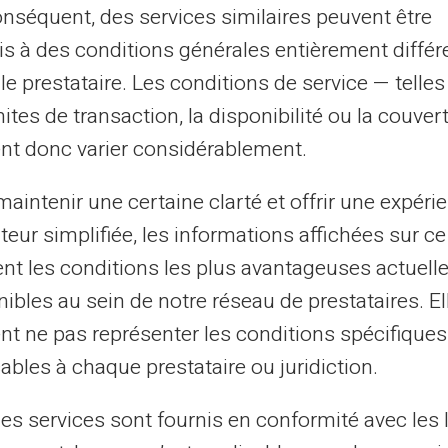
onséquent, des services similaires peuvent être
s à des conditions générales entièrement différ
le prestataire. Les conditions de service — telle
16/09/2025
Veritas
Carte prépayée
mites de transaction, la disponibilité ou la couve
t-il possible d'avoir une carte
nt donc varier considérablement.
épayée avec RIB sans compte
ncaire ?
aintenir une certaine clarté et offrir une expéri
ateur simplifiée, les informations affichées sur ce
bsence de compte bancaire ne constitue plus un
tent les conditions les plus avantageuses actuel
tacle pour disposer d'une carte de paiement moderne.
solutions financières alternatives se...
ibles au sein de notre réseau de prestataires. El
nt ne pas représenter les conditions spécifiques
ables à chaque prestataire ou juridiction.
9
10
11
12
...
31
32
›
les services sont fournis en conformité avec les 