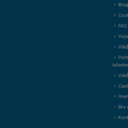
Brug
Cook
FAQ
Vejl
Vilk
Poli
billede
Vilk
Cash
Hvem
Bliv 
Kont