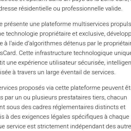
30/09/2025
Veritas
Carte prépayée
resse résidentielle ou professionnelle valide.
ais bancaires 2025 : Comparatif et
te présente une plateforme multiservices propul
ternatives
ne technologie propriétaire et exclusive, dévelop
 frais bancaires atteignent 228,90 euros en moyenne
e à l’aide d’algorithmes détenus par le propriétai
 an en 2025 selon Meilleurtaux Banques. Cette hausse
asCard. Cette infrastructure technologique uniqu
1,7% pèse sur le budget des Franç...
it une expérience utilisateur sécurisée, intelligen
sée à travers un large éventail de services.
23/09/2025
Veritas
Carte prépayée
ervices proposés via cette plateforme peuvent êt
is-je obtenir une Mastercard sans
s par un ou plusieurs prestataires tiers, chacun
mpte bancaire ?
nt sous des cadres réglementaires distincts et
btention d'une Mastercard sans compte bancaire
s à des exigences légales spécifiques à chaque 
résente une préoccupation légitime pour de
e service est strictement indépendant des autre
breuses personnes. Cette situation concerne les...