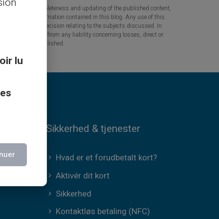
sion
 the accuracy, completeness and updating of the published content,
 based on the information contained in this blog. Any use of this
tant question or decision relating to the subjects discussed. In
tners are released from any liability concerning losses, direct or
the information published.
oir lu
ces
Sikkerhed & tjenester
nuer
Hvad er et forudbetalt kort?
Aktivér dit kort
Sikkerhed
Kontaktløs betaling (NFC)