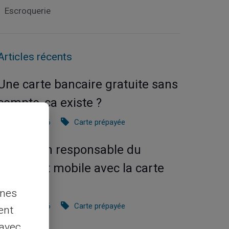
Escroquerie
Articles récents
Une carte bancaire gratuite sans
compte, ça existe ?
03/08/2026
Carte prépayée
Utilisation responsable du
paiement mobile avec la carte
Veritas
nnes
27/07/2026
Carte prépayée
ent
 avec