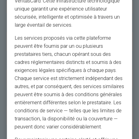
VeritasCard. Cette infrastructure technologique
Simplicité
Rechargement direct et facile.
unique garantit une expérience utilisateur
sécurisée, intelligente et optimisée à travers un
Sécurité
Protection optimale pour les achats en
large éventail de services.
Internet
ligne.
Les services proposés via cette plateforme
Offre Spéciale
Carte virtuelle offerte avec l'achat d'une
carte physique.
peuvent être fournis par un ou plusieurs
prestataires tiers, chacun opérant sous des
Complet
Carte, RIB, services tout-en-un, sans
cadres réglementaires distincts et soumis à des
engagement.
exigences légales spécifiques à chaque pays.
Services
Trading, prêts, économies, assurance.
Chaque service est strictement indépendant des
Additionnels
autres, et par conséquent, des services similaires
Flexibilité
Rechargement via divers moyens, dont
peuvent être soumis à des conditions générales
espèces et virement.
entièrement différentes selon le prestataire. Les
conditions de service — telles que les limites de
Sécurité et
Achats sécurisés en ligne, gestion en cas de
transaction, la disponibilité ou la couverture —
Assistance
perte, service client réel.
peuvent donc varier considérablement.