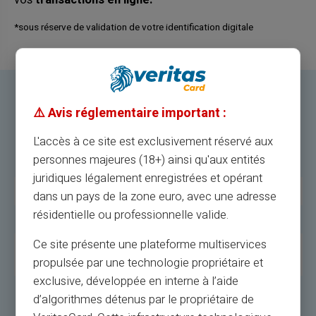
vos
transactions en ligne.
*sous réserve de validation de votre identification digitale
Avantages de la Carte Prépayée
⚠️ Avis réglementaire important :
Virtuelle VERITAS Mastercard®
L'accès à ce site est exclusivement réservé aux
personnes majeures (18+) ainsi qu'aux entités
juridiques légalement enregistrées et opérant
Avantages
Description
dans un pays de la zone euro, avec une adresse
résidentielle ou professionnelle valide.
Rapidité
Obtention instantanée, sans frais mensuels.
Ce site présente une plateforme multiservices
Confidentialité
Seul l'utilisateur a accès à l'historique des
transactions.
propulsée par une technologie propriétaire et
exclusive, développée en interne à l’aide
Acceptation
Utilisable partout où Mastercard® est
d’algorithmes détenus par le propriétaire de
Mondiale
accepté.