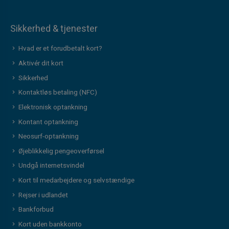
Sikkerhed & tjenester
Hvad er et forudbetalt kort?
Aktivér dit kort
Sikkerhed
Kontaktløs betaling (NFC)
Elektronisk optankning
Kontant optankning
Neosurf-optankning
Øjeblikkelig pengeoverførsel
Undgå internetsvindel
Kort til medarbejdere og selvstændige
Rejser i udlandet
Bankforbud
Kort uden bankkonto