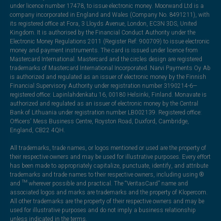
under licence number 17478, to issue electronic money. Moorwand Ltd is a
company incorporated in England and Wales (Company No. 8491211), with
its registered office at Fora, 3 Lloyds Avenue, London, EC3N 3DS, United
Kingdom. It is authorised by the Financial Conduct Authority under the
Electronic Money Regulations 2011 (Register Ref: 900709) to issue electronic
money and payment instruments. The card is issued under licence from
Mastercard International. Mastercard and the circles design are registered
trademarks of Mastercard International Incorporated. Narvi Payments Oy Ab
is authorized and regulated as an issuer of electronic money by the Finnish
Financial Supervisory Authority under registration number 3190214-6—
registered office: Lapinlahdenkatu 16, 00180 Helsinki, Finland. Monavate is
authorized and regulated as an issuer of electronic money by the Central
Bank of Lithuania under registration number LB002139. Registered office:
Officers' Mess Business Centre, Royston Road, Duxford, Cambridge,
England, CB22 4QH.
All trademarks, trade names, or logos mentioned or used are the property of
their respective owners and may be used for illustrative purposes. Every effort
has been made to appropriately capitalize, punctuate, identify, and attribute
trademarks and trade names to their respective owners, including using ®
and ™ wherever possible and practical. The “VeritasCard” name and
associated logos and marks are trademarks and the property of Klopercom.
All other trademarks are the property of their respective owners and may be
used for illustrative purposes and do not imply a business relationship
unless indicated in the terms.