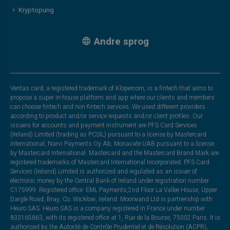
Kryptopung
Andre sprog
Veritas card, a registered trademark of Klopercom, is a fintech that aims to
propose a super in-house platform and app where our clients and members
can choose fintech and non-fintech services. We used different providers
according to product and/or service requests and/or client profiles. Our
issuers for accounts and payment instrument are PFS Card Services
(Ireland) Limited (trading as PCSIL) pursuant to a license by Mastercard
International, Narvi Payments Oy Ab, Monavate UAB pursuant to a license
by Mastercard International. Mastercard and the Mastercard Brand Mark are
registered trademarks of Mastercard International Incorporated. PFS Card
Services (Ireland) Limited is authorized and regulated as an issuer of
electronic money by the Central Bank of Ireland under registration number
C175999. Registered office: EML Payments,2nd Floor La Vallee House, Upper
Dargle Road, Bray, Co. Wicklow, Ireland. Moorwand Ltd in partnership with
Heuro SAS. Heuro SAS is a company registered in France under number
833165863, with its registered office at 1, Rue de la Bourse, 75002 Paris. It is
authorised by the Autorité de Contrôle Prudentiel et de Résolution (ACPR),