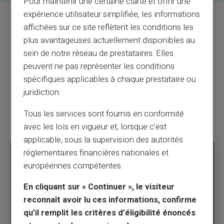
Pour maintenir une certaine clarté et offrir une
expérience utilisateur simplifiée, les informations
affichées sur ce site reflètent les conditions les
plus avantageuses actuellement disponibles au
Comment recharger sa carte
sein de notre réseau de prestataires. Elles
prépayée virtuelle
peuvent ne pas représenter les conditions
VERITAS Mastercard® ?
spécifiques applicables à chaque prestataire ou
juridiction.
Pour
ajouter des fonds à votre carte prépayée
Tous les services sont fournis en conformité
virtuelle,
plusieurs options s'offrent à vous :
avec les lois en vigueur et, lorsque c’est
applicable, sous la supervision des autorités
réglementaires financières nationales et
01
européennes compétentes.
En cliquant sur « Continuer », le visiteur
Virement bancaire
reconnaît avoir lu ces informations, confirme
qu’il remplit les critères d’éligibilité énoncés
Vous pouvez effectuer un virement depuis votre
compte bancaire
vers votre
carte prépayée