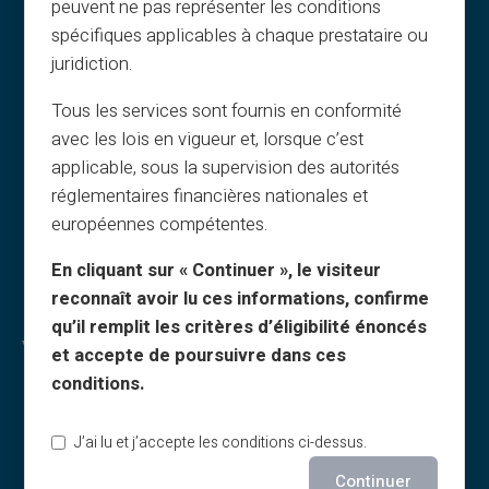
peuvent ne pas représenter les conditions
FAQ
spécifiques applicables à chaque prestataire ou
Vejledninger
juridiction.
Vilkår – henvisningsprogram
Tous les services sont fournis en conformité
Politik for print og brug af billeder
avec les lois en vigueur et, lorsque c’est
Vilkår for gavekort
applicable, sous la supervision des autorités
Cashback-vilkår
réglementaires financières nationales et
Hvem er vi?
européennes compétentes.
Bliv affiliate
En cliquant sur « Continuer », le visiteur
Kontakt os
reconnaît avoir lu ces informations, confirme
qu’il remplit les critères d’éligibilité énoncés
Veritas-fordele
et accepte de poursuivre dans ces
conditions.
Hvorfor VERITAS?
Dedikeret IBAN og RIB
J’ai lu et j’accepte les conditions ci-dessus.
3D Secure
Continuer
Tilbud