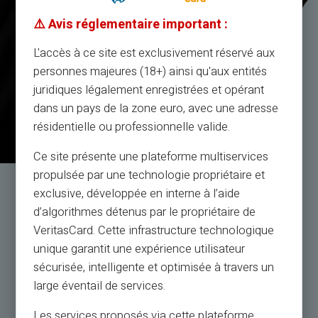
⚠️ Avis réglementaire important :
L'accès à ce site est exclusivement réservé aux
personnes majeures (18+) ainsi qu'aux entités
juridiques légalement enregistrées et opérant
dans un pays de la zone euro, avec une adresse
résidentielle ou professionnelle valide.
Ce site présente une plateforme multiservices
propulsée par une technologie propriétaire et
Service og support af
exclusive, développée en interne à l’aide
rigtige mennesker, ikke bots
d’algorithmes détenus par le propriétaire de
VeritasCard. Cette infrastructure technologique
unique garantit une expérience utilisateur
Kundeservice på engelsk til din tjeneste med billet
sécurisée, intelligente et optimisée à travers un
24/24, via
large éventail de services.
telefon fra mandag til lørdag fra 9h til 18.30
Les services proposés via cette plateforme