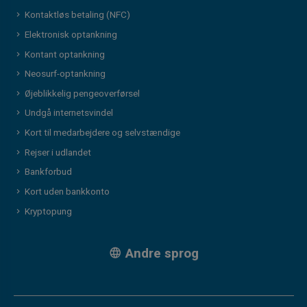
Kontaktløs betaling (NFC)
Elektronisk optankning
Kontant optankning
Neosurf-optankning
Øjeblikkelig pengeoverførsel
Undgå internetsvindel
Kort til medarbejdere og selvstændige
Rejser i udlandet
Bankforbud
Kort uden bankkonto
Kryptopung
Andre sprog