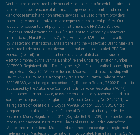
Veritas card, a registered trademark of Klopercom, is a fintech that aims to
propose a super in-house platform and app where our clients and members
can choose fintech and non-fintech services. We used different providers
according to product and/or service requests and/or client profiles. Our
issuers for accounts and payment instrument are PFS Card Services
(Ireland) Limited (trading as PCSIL) pursuant to a license by Mastercard
International, Narvi Payments Oy Ab, Monavate UAB pursuant to a license
by Mastercard International. Mastercard and the Mastercard Brand Mark are
registered trademarks of Mastercard International Incorporated. PFS Card
Services (Ireland) Limited is authorized and regulated as an issuer of
electronic money by the Central Bank of Ireland under registration number
C175999. Registered office: EML Payments,2nd Floor La Vallee House, Upper
Dargle Road, Bray, Co. Wicklow, Ireland. Moorwand Ltd in partnership with
Heuro SAS. Heuro SAS is a company registered in France under number
833165863, with its registered office at 1, Rue de la Bourse, 75002 Paris. It is
authorised by the Autorité de Contrôle Prudentiel et de Résolution (ACPR),
under licence number 17478, to issue electronic money. Moorwand Ltd is a
company incorporated in England and Wales (Company No. 8491211), with
its registered office at Fora, 3 Lloyds Avenue, London, EC3N 3DS, United
Kingdom. It is authorised by the Financial Conduct Authority under the
Electronic Money Regulations 2011 (Register Ref: 900709) to issue electronic
money and payment instruments. The card is issued under licence from
Mastercard International. Mastercard and the circles design are registered
trademarks of Mastercard International Incorporated. Narvi Payments Oy Ab
is authorized and regulated as an issuer of electronic money by the Finnish