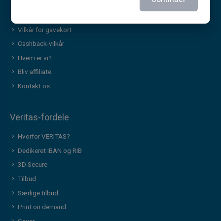
Vilkår – henvisningsprogram
Politik for print og brug af billeder
Vilkår for gavekort
Cashback-vilkår
Hvem er vi?
Bliv affiliate
Kontakt os
Veritas-fordele
Hvorfor VERITAS?
Dedikeret IBAN og RIB
3D Secure
Tilbud
Særlige tilbud
Print on demand