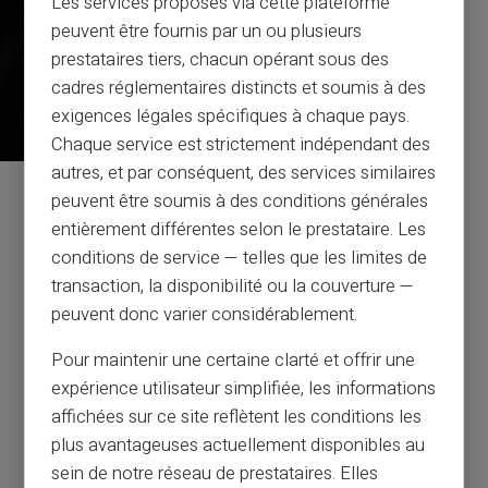
Les services proposés via cette plateforme
peuvent être fournis par un ou plusieurs
prestataires tiers, chacun opérant sous des
cadres réglementaires distincts et soumis à des
exigences légales spécifiques à chaque pays.
Chaque service est strictement indépendant des
autres, et par conséquent, des services similaires
peuvent être soumis à des conditions générales
Service og support af
entièrement différentes selon le prestataire. Les
rigtige mennesker, ikke bots
conditions de service — telles que les limites de
transaction, la disponibilité ou la couverture —
Kundeservice på engelsk til din tjeneste med billet
peuvent donc varier considérablement.
24/24, via
telefon fra mandag til lørdag fra 9h til 18.30
Pour maintenir une certaine clarté et offrir une
expérience utilisateur simplifiée, les informations
affichées sur ce site reflètent les conditions les
Kontakt os
plus avantageuses actuellement disponibles au
sein de notre réseau de prestataires. Elles