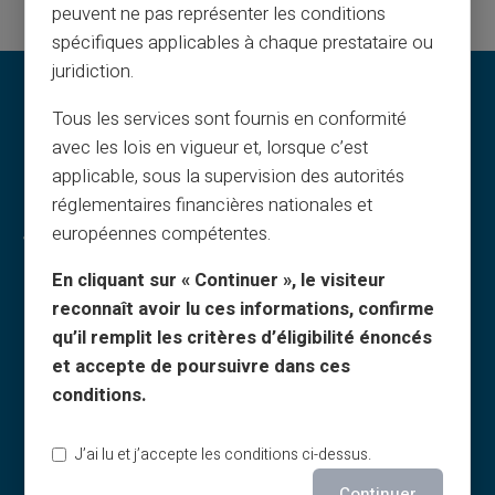
peuvent ne pas représenter les conditions
spécifiques applicables à chaque prestataire ou
juridiction.
Tous les services sont fournis en conformité
avec les lois en vigueur et, lorsque c’est
applicable, sous la supervision des autorités
réglementaires financières nationales et
Juridiske oplysninger & vilkår
européennes compétentes.
Generelle vilkår
En cliquant sur « Continuer », le visiteur
reconnaît avoir lu ces informations, confirme
Juridisk meddelelse
qu’il remplit les critères d’éligibilité énoncés
Privatlivspolitik
et accepte de poursuivre dans ces
Brugsbetingelser
conditions.
Cookiepolitik
FAQ
J’ai lu et j’accepte les conditions ci-dessus.
Vejledninger
Continuer