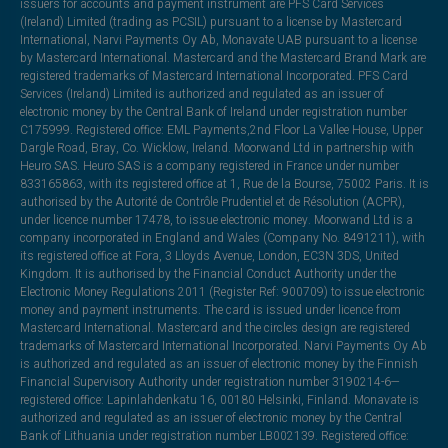
issuers for accounts and payment instrument are PFS Card Services
(Ireland) Limited (trading as PCSIL) pursuant to a license by Mastercard
International, Narvi Payments Oy Ab, Monavate UAB pursuant to a license
by Mastercard International. Mastercard and the Mastercard Brand Mark are
registered trademarks of Mastercard International Incorporated. PFS Card
Services (Ireland) Limited is authorized and regulated as an issuer of
electronic money by the Central Bank of Ireland under registration number
C175999. Registered office: EML Payments,2nd Floor La Vallee House, Upper
Dargle Road, Bray, Co. Wicklow, Ireland. Moorwand Ltd in partnership with
Heuro SAS. Heuro SAS is a company registered in France under number
833165863, with its registered office at 1, Rue de la Bourse, 75002 Paris. It is
authorised by the Autorité de Contrôle Prudentiel et de Résolution (ACPR),
under licence number 17478, to issue electronic money. Moorwand Ltd is a
company incorporated in England and Wales (Company No. 8491211), with
its registered office at Fora, 3 Lloyds Avenue, London, EC3N 3DS, United
Kingdom. It is authorised by the Financial Conduct Authority under the
Electronic Money Regulations 2011 (Register Ref: 900709) to issue electronic
money and payment instruments. The card is issued under licence from
Mastercard International. Mastercard and the circles design are registered
trademarks of Mastercard International Incorporated. Narvi Payments Oy Ab
is authorized and regulated as an issuer of electronic money by the Finnish
Financial Supervisory Authority under registration number 3190214-6—
registered office: Lapinlahdenkatu 16, 00180 Helsinki, Finland. Monavate is
authorized and regulated as an issuer of electronic money by the Central
Bank of Lithuania under registration number LB002139. Registered office: