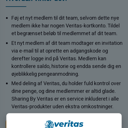
Føj et nyt medlem til dit team, selvom dette nye
medlem ikke har nogen Veritas-kortkonto. Tildel
et begrænset beløb til medlemmet af dit team.
Et nyt medlem af dit team modtager en invitation
via e-mail til at oprette en adgangskode og
derefter logge ind på Veritas. Medlem kan
kontrollere saldo, historie og endda sende dig en
øjeblikkelig pengeanmodning.
Med deling af Veritas, du holder fuld kontrol over
dine penge, og dine medlemmer er altid glade.
Sharing By Veritas er en service inkluderet i alle
Veritas-produkter uden ekstra omkostninger.
Tilmeld dig nu