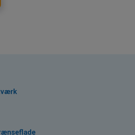
tværk
rænseflade