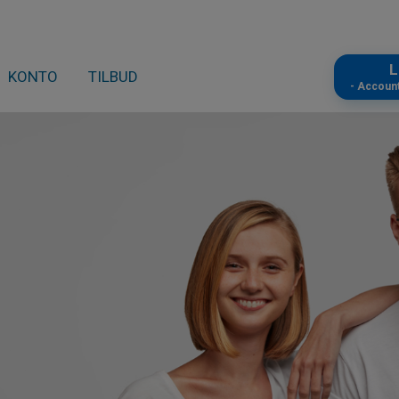
L
KONTO
TILBUD
- Accoun