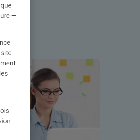
s que
rture —
ence
 site
lement
les
lois
sion