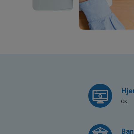
Hje
OK
Ban