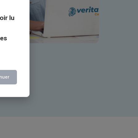
oir lu
ces
nuer