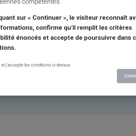
éennes compétentes.
suivantes: vous avez
quant sur « Continuer », le visiteur reconnaît av
e client et la réponse
nformations, confirme qu’il remplit les critères
de ne concerne pas les
gibilité énoncés et accepte de poursuivre dans 
es réservations d’hôtels,
tions.
s de conciergerie, le
r l identification
lu et j’accepte les conditions ci-dessus.
andé par nos équipes.
Conti
I.