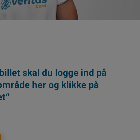
billet skal du logge ind på
tområde her og klikke på
et“