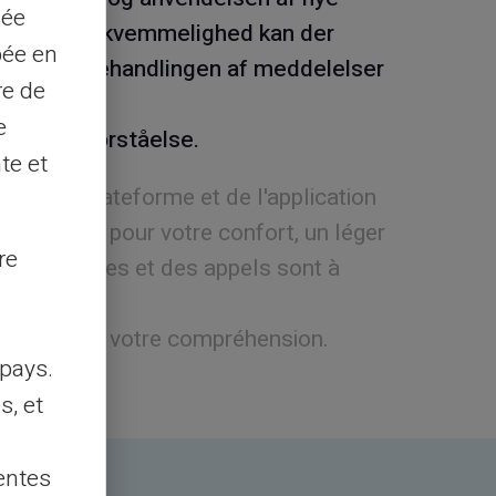
sée
 for din bekvemmelighed kan der
pée en
sinkelse i behandlingen af meddelelser
re de
e
d og din forståelse.
te et
ent de plateforme et de l'application
 sécurité pour votre confort, un léger
re
des messages et des appels sont à
ghed et de votre compréhension.
pays.
s, et
entes