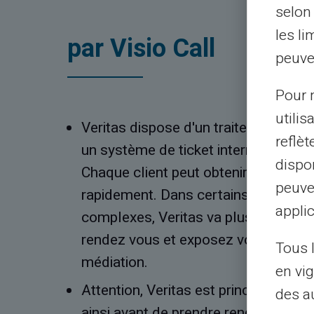
selon 
les li
par Visio Call
peuve
Pour m
utilis
Veritas dispose d'un traitement uniq
reflè
un système de ticket interne via votr
dispon
Chaque client peut obtenir une répon
peuve
rapidement. Dans certains cas exce
applic
complexes, Veritas va plus loin et p
rendez vous et exposez votre deman
Tous 
médiation.
en vig
Attention, Veritas est principalement 
des a
ainsi avant de prendre rendez vous 