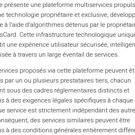
te présente une plateforme multiservices propul
sikkerhedsstandarder
ne technologie propriétaire et exclusive, dévelop
forventes en lille for
e à l’aide d’algorithmes détenus par le propriétai
og opkald.
asCard. Cette infrastructure technologique uniqu
Takfor din tålmodighe
it une expérience utilisateur sécurisée, intelligen
En raison d'un changem
sée à travers un large éventail de services.
de nouvelles normes de
ervices proposés via cette plateforme peuvent êt
retard de traitement 
s par un ou plusieurs prestataires tiers, chacun
prévoir.
nt sous des cadres réglementaires distincts et
Mercide votre tålmodi
s à des exigences légales spécifiques à chaque 
e service est strictement indépendant des autre
onséquent, des services similaires peuvent être
s à des conditions générales entièrement différ