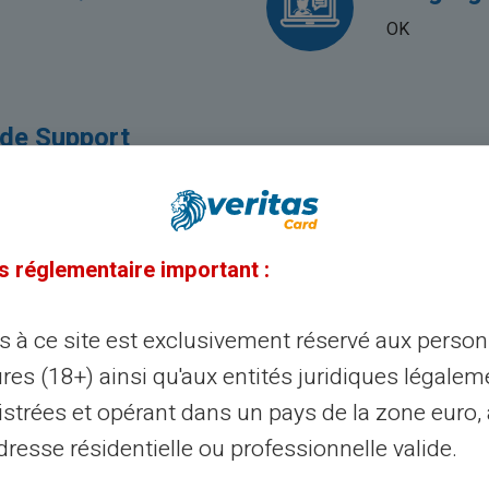
OK
de Support
s réglementaire important :
ès à ce site est exclusivement réservé aux perso
res (18+) ainsi qu'aux entités juridiques légalem
Skriftligt
istrées et opérant dans un pays de la zone euro,
resse résidentielle ou professionnelle valide.
På grund af en platf