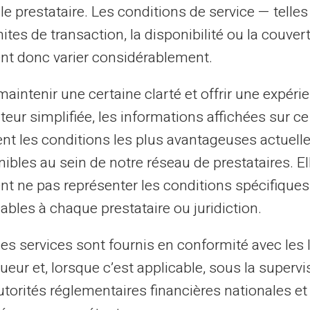
le prestataire. Les conditions de service — telle
mites de transaction, la disponibilité ou la couve
nt donc varier considérablement.
aintenir une certaine clarté et offrir une expéri
ateur simplifiée, les informations affichées sur ce
ue des questions via
tent les conditions les plus avantageuses actuel
e espace client.
ibles au sein de notre réseau de prestataires. El
se claire facilement et
nt ne pas représenter les conditions spécifiques
ptionnels ou
ables à chaque prestataire ou juridiction.
ropose de prendre un
de à l'équipe
les services sont fournis en conformité avec les 
ueur et, lorsque c’est applicable, sous la supervi
un service internet,
utorités réglementaires financières nationales et
devez vous assurer