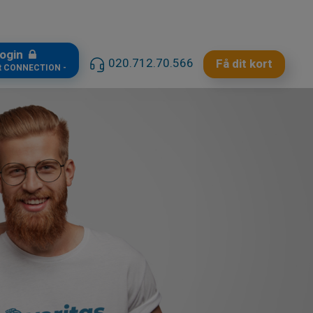
ogin
020.712.70.566
Få dit kort
t CONNECTION -