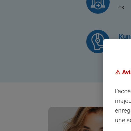
OK
Kun
OK
⚠️ Avi
L'acc
majeu
enreg
une ad