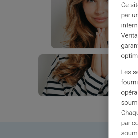
Ce si
par u
intern
Verit
garant
optimi
Les s
fourni
opéra
soumi
Chaqu
par c
soumi