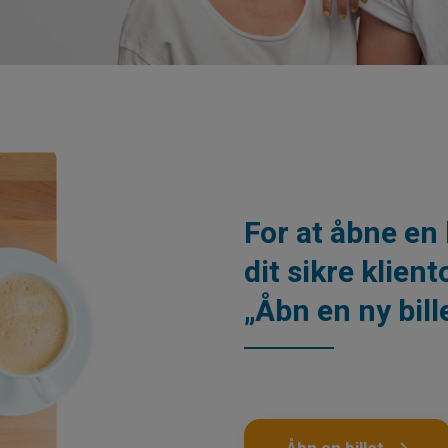
For at åbne en 
dit sikre klien
„Åbn en ny bill