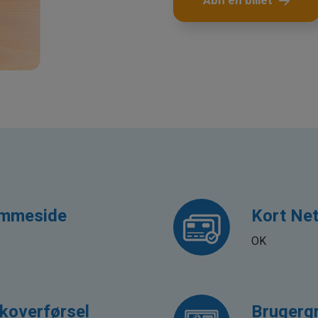
Åbn en billet
mmeside
Kort Ne
OK
koverførsel
Brugerg