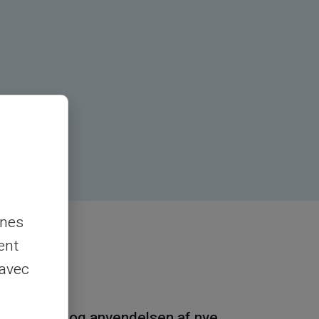
nnes
ent
 avec
ormændring og anvendelsen af nye