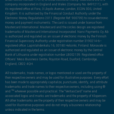
company incorporated in England and Wales (Company No. 8491211), with
its registered office at Fora, 3 Lloyds Avenue, London, EC3N 3DS, United
Kingdom. It is authorised by the Financial Conduct Authority under the
Electronic Money Regulations 2011 (Register Ref: 900709) to issue electronic
money and payment instruments. The card is issued under licence from
Mastercard International. Mastercard and the circles design are registered
trademarks of Mastercard International Incorporated. Narvi Payments Oy Ab
is authorized and regulated as an issuer of electronic money by the Finnish
Financial Supervisory Authority under registration number 3190214-6—
registered office: Lapinlahdenkatu 16, 00180 Helsinki, Finland. Monavate is
authorized and regulated as an issuer of electronic money by the Central
Bank of Lithuania under registration number LB002139. Registered office:
Officers' Mess Business Centre, Royston Road, Duxford, Cambridge,
England, CB22 4QH.
All trademarks, trade names, or logos mentioned or used are the property of
their respective owners and may be used for illustrative purposes. Every effort
has been made to appropriately capitalize, punctuate, identify, and attribute
trademarks and trade names to their respective owners, including using ®
and ™ wherever possible and practical. The “VeritasCard” name and
associated logos and marks are trademarks and the property of Klopercom.
All other trademarks are the property of their respective owners and may be
used for illustrative purposes and do not imply a business relationship
unless indicated in the terms.