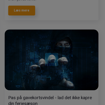
Læs mere
Pas på gavekortsvindel - lad det ikke kapre
din feriesæson