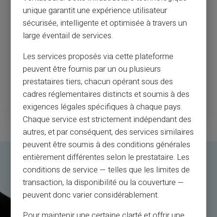
unique garantit une expérience utilisateur
Politiet i Niagara-regionen advarer om stadig mere
sécurisée, intelligente et optimisée à travers un
almindelige kreditkortsvindel rapporteret under pandemien.
NiagaraRegional Police Service siger, at der har været en
large éventail de services.
stigning i falske kreditkorttransaktioner, da flere
virksomheder sælger telefonisk under COVID-19.
Les services proposés via cette plateforme
Tjenestensiger, at svig indebærer at bruge ulovligt opnåede
peuvent être fournis par un ou plusieurs
kort til at bestille varer uden kortindehavernes viden.
prestataires tiers, chacun opérant sous des
cadres réglementaires distincts et soumis à des
Læs mere
exigences légales spécifiques à chaque pays.
Chaque service est strictement indépendant des
autres, et par conséquent, des services similaires
peuvent être soumis à des conditions générales
entièrement différentes selon le prestataire. Les
conditions de service — telles que les limites de
transaction, la disponibilité ou la couverture —
peuvent donc varier considérablement.
Pour maintenir une certaine clarté et offrir une