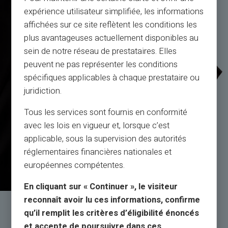
expérience utilisateur simplifiée, les informations
affichées sur ce site reflètent les conditions les
plus avantageuses actuellement disponibles au
sein de notre réseau de prestataires. Elles
peuvent ne pas représenter les conditions
spécifiques applicables à chaque prestataire ou
juridiction.
Tous les services sont fournis en conformité
avec les lois en vigueur et, lorsque c’est
applicable, sous la supervision des autorités
réglementaires financières nationales et
européennes compétentes.
En cliquant sur « Continuer », le visiteur
reconnaît avoir lu ces informations, confirme
Service og support af
qu’il remplit les critères d’éligibilité énoncés
rigtige mennesker, ikke bots
et accepte de poursuivre dans ces