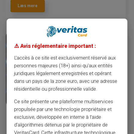
Læs mere
⚠️ Avis réglementaire important :
L'accès à ce site est exclusivement réservé aux
personnes majeures (18+) ainsi qu'aux entités
juridiques légalement enregistrées et opérant
dans un pays de la zone euro, avec une adresse
résidentielle ou professionnelle valide.
Ce site présente une plateforme multiservices
propulsée par une technologie propriétaire et
Niagara-politiet advarer om
exclusive, développée en interne à l’aide
kreditkortsvindel fra COVID-æraen, der
d’algorithmes détenus par le propriétaire de
skader kunder og virksomheder
VeritasCard. Cette infrastructure technologique