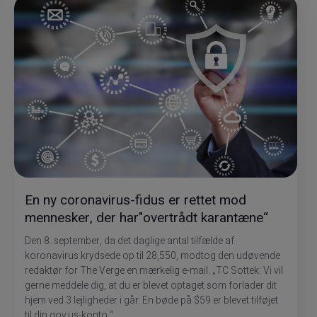
En ny coronavirus-fidus er rettet mod
mennesker, der har"overtrådt karantæne“
Den 8. september, da det daglige antal tilfælde af
koronavirus krydsede op til 28,550, modtog den udøvende
redaktør for The Verge en mærkelig e-mail. „TC Sottek: Vi vil
gerne meddele dig, at du er blevet optaget som forlader dit
hjem ved 3 lejligheder i går. En bøde på $59 er blevet tilføjet
til din gov.us-konto.“