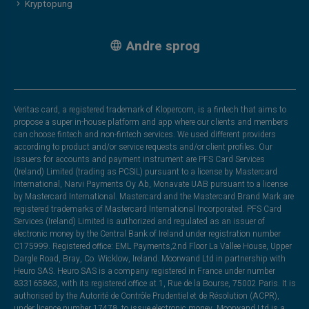
Kryptopung
Andre sprog
Veritas card, a registered trademark of Klopercom, is a fintech that aims to
propose a super in-house platform and app where our clients and members
can choose fintech and non-fintech services. We used different providers
according to product and/or service requests and/or client profiles. Our
issuers for accounts and payment instrument are PFS Card Services
(Ireland) Limited (trading as PCSIL) pursuant to a license by Mastercard
International, Narvi Payments Oy Ab, Monavate UAB pursuant to a license
by Mastercard International. Mastercard and the Mastercard Brand Mark are
registered trademarks of Mastercard International Incorporated. PFS Card
Services (Ireland) Limited is authorized and regulated as an issuer of
electronic money by the Central Bank of Ireland under registration number
C175999. Registered office: EML Payments,2nd Floor La Vallee House, Upper
Dargle Road, Bray, Co. Wicklow, Ireland. Moorwand Ltd in partnership with
Heuro SAS. Heuro SAS is a company registered in France under number
833165863, with its registered office at 1, Rue de la Bourse, 75002 Paris. It is
authorised by the Autorité de Contrôle Prudentiel et de Résolution (ACPR),
under licence number 17478, to issue electronic money. Moorwand Ltd is a