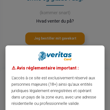
(kommer snart)
Hvad venter du på?
Jeg bestiller mit gavekort
⚠️ Avis réglementaire important :
13
37
M
L'accès à ce site est exclusivement réservé aux
personnes majeures (18+) ainsi qu'aux entités
Års erfaring
Merchants & ATM accept
juridiques légalement enregistrées et opérant
1
.3M
35
dans un pays de la zone euro, avec une adresse
résidentielle ou professionnelle valide.
Glade registrerede kunder
Lande til rådighed