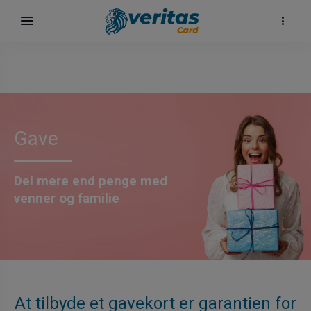
Gave
Del mere end penge med
venner og familie
At tilbyde et gavekort er garantien for