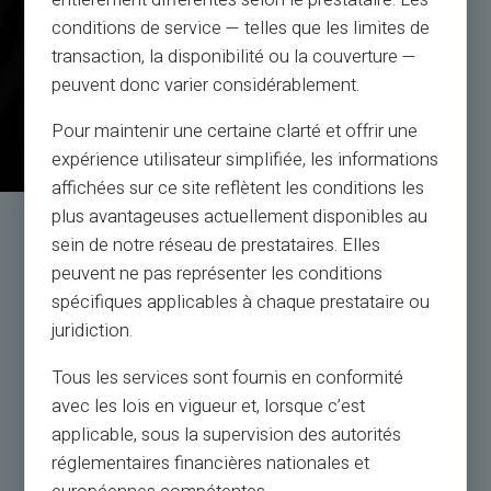
entièrement différentes selon le prestataire. Les
conditions de service — telles que les limites de
transaction, la disponibilité ou la couverture —
peuvent donc varier considérablement.
Pour maintenir une certaine clarté et offrir une
expérience utilisateur simplifiée, les informations
affichées sur ce site reflètent les conditions les
plus avantageuses actuellement disponibles au
Service og support af
sein de notre réseau de prestataires. Elles
rigtige mennesker, ikke bots
peuvent ne pas représenter les conditions
spécifiques applicables à chaque prestataire ou
juridiction.
Kundeservice på engelsk til din tjeneste med billet
24/24, via
Tous les services sont fournis en conformité
telefon fra mandag til lørdag fra 9h til 18.30
avec les lois en vigueur et, lorsque c’est
applicable, sous la supervision des autorités
Kontakt os
réglementaires financières nationales et