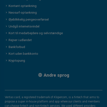
Kontant optankning
Neosurf-optankning
Øjeblikkelig pengeoverførsel
Undgå internetsvindel
Kort til medarbejdere og selvstændige
Rejser i udlandet
Bankforbud
Kort uden bankkonto
Kryptopung
Andre sprog
Veritas card, a registered trademark of Klopercom, is a fintech that aims to
propose a super in-house platform and app where our clients and members
can choose fintech and non-fintech services. We used different providers