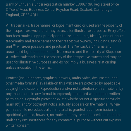
Bank of Lithuania under registration number LB002139. Registered office:
Officers' Mess Business Centre, Royston Road, Duxford, Cambridge,
England, CB22 4QH.
All trademarks, trade names, or logos mentioned or used are the property of
their respective owners and may be used for illustrative purposes. Every effort
has been made to appropriately capitalize, punctuate, identify, and attribute
trademarks and trade names to their respective owners, including using ®
and ™ wherever possible and practical. The “VeritasCard” name and
associated logos and marks are trademarks and the property of Klopercom.
All other trademarks are the property of their respective owners and may be
used for illustrative purposes and do not imply a business relationship
unless indicated in the terms.
Content (including text, graphics, artwork, audio, video, documents, and
other media formats) available on this website are protected by applicable
copyright protections. Reproduction and/or redistribution of this material by
any means and in any format is expressly prohibited without prior written
permission. Copyright protection exists whether or not a specific copyright
mark (©) and/or copyright notice actually appears on the material. Where
permission to reproduce certain material is granted, such permission is
specifically stated; however, no materials may be reproduced or distributed
under any circumstances for any commercial purpose without our express
written consent.