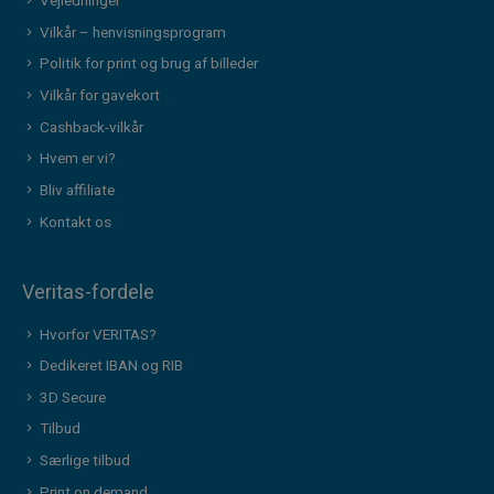
Vejledninger
Vilkår – henvisningsprogram
Politik for print og brug af billeder
Vilkår for gavekort
Cashback-vilkår
Hvem er vi?
Bliv affiliate
Kontakt os
Veritas-fordele
Hvorfor VERITAS?
Dedikeret IBAN og RIB
3D Secure
Tilbud
Særlige tilbud
Print on demand