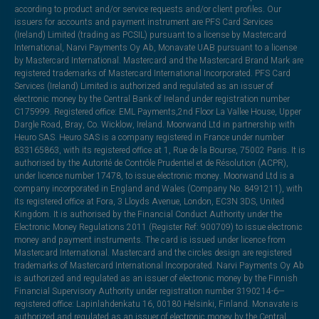
according to product and/or service requests and/or client profiles. Our
issuers for accounts and payment instrument are PFS Card Services
(Ireland) Limited (trading as PCSIL) pursuant to a license by Mastercard
International, Narvi Payments Oy Ab, Monavate UAB pursuant to a license
by Mastercard International. Mastercard and the Mastercard Brand Mark are
registered trademarks of Mastercard International Incorporated. PFS Card
Services (Ireland) Limited is authorized and regulated as an issuer of
electronic money by the Central Bank of Ireland under registration number
C175999. Registered office: EML Payments,2nd Floor La Vallee House, Upper
Dargle Road, Bray, Co. Wicklow, Ireland. Moorwand Ltd in partnership with
Heuro SAS. Heuro SAS is a company registered in France under number
833165863, with its registered office at 1, Rue de la Bourse, 75002 Paris. It is
authorised by the Autorité de Contrôle Prudentiel et de Résolution (ACPR),
under licence number 17478, to issue electronic money. Moorwand Ltd is a
company incorporated in England and Wales (Company No. 8491211), with
its registered office at Fora, 3 Lloyds Avenue, London, EC3N 3DS, United
Kingdom. It is authorised by the Financial Conduct Authority under the
Electronic Money Regulations 2011 (Register Ref: 900709) to issue electronic
money and payment instruments. The card is issued under licence from
Mastercard International. Mastercard and the circles design are registered
trademarks of Mastercard International Incorporated. Narvi Payments Oy Ab
is authorized and regulated as an issuer of electronic money by the Finnish
Financial Supervisory Authority under registration number 3190214-6—
registered office: Lapinlahdenkatu 16, 00180 Helsinki, Finland. Monavate is
authorized and regulated as an issuer of electronic money by the Central