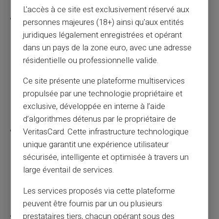
L'accès à ce site est exclusivement réservé aux
Like all VERITAS customers, with a My Reserve
personnes majeures (18+) ainsi qu'aux entités
account you also have access, via a human
juridiques légalement enregistrées et opérant
support (and not a robot), to the personalized
dans un pays de la zone euro, avec une adresse
service of our concierge, travel reservations,
résidentielle ou professionnelle valide.
event planning and car rentals. The exclusive
Ce site présente une plateforme multiservices
Veritas concierge service allows our
propulsée par une technologie propriétaire et
customers to save time and make the most of
exclusive, développée en interne à l’aide
their moments of relaxation.
d’algorithmes détenus par le propriétaire de
Unlike traditional establishments which may
VeritasCard. Cette infrastructure technologique
require multiple eligibility conditions, the high-
unique garantit une expérience utilisateur
end My Reserve VERITAS account only requires
sécurisée, intelligente et optimisée à travers un
a minimum balance of 5,000 euros only.
large éventail de services.
(minimum amount and conditions subject to
Les services proposés via cette plateforme
change without notice)
peuvent être fournis par un ou plusieurs
So don’t wait any longer, apply for your Veritas
prestataires tiers, chacun opérant sous des