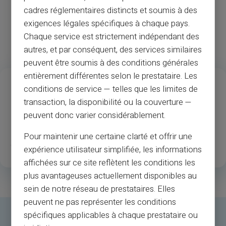
My Reserve account.
cadres réglementaires distincts et soumis à des
exigences légales spécifiques à chaque pays.
Chaque service est strictement indépendant des
autres, et par conséquent, des services similaires
peuvent être soumis à des conditions générales
entièrement différentes selon le prestataire. Les
13
37
M
conditions de service — telles que les limites de
Års erfaring
Merchants & ATM accept
transaction, la disponibilité ou la couverture —
peuvent donc varier considérablement.
1
.3M
35
Pour maintenir une certaine clarté et offrir une
Glade registrerede kunder
Lande til rådighed
expérience utilisateur simplifiée, les informations
affichées sur ce site reflètent les conditions les
plus avantageuses actuellement disponibles au
sein de notre réseau de prestataires. Elles
peuvent ne pas représenter les conditions
spécifiques applicables à chaque prestataire ou