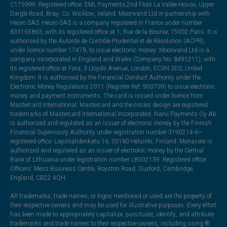
C175999. Registered office: EML Payments,2nd Floor La Vallee House, Upper
Dargle Road, Bray, Co. Wicklow, Ireland. Moorwand Ltd in partnership with
Heuro SAS. Heuro SAS is a company registered in France under number
833165863, with its registered office at 1, Rue de la Bourse, 75002 Paris. It is
authorised by the Autorité de Contrôle Prudentiel et de Résolution (ACPR),
under licence number 17478, to issue electronic money. Moorwand Ltd is a
company incorporated in England and Wales (Company No. 8491211), with
its registered office at Fora, 3 Lloyds Avenue, London, EC3N 3DS, United
Kingdom. It is authorised by the Financial Conduct Authority under the
Electronic Money Regulations 2011 (Register Ref: 900709) to issue electronic
money and payment instruments. The card is issued under licence from
Mastercard International. Mastercard and the circles design are registered
trademarks of Mastercard International Incorporated. Narvi Payments Oy Ab
is authorized and regulated as an issuer of electronic money by the Finnish
Financial Supervisory Authority under registration number 3190214-6—
registered office: Lapinlahdenkatu 16, 00180 Helsinki, Finland. Monavate is
authorized and regulated as an issuer of electronic money by the Central
Bank of Lithuania under registration number LB002139. Registered office:
Officers' Mess Business Centre, Royston Road, Duxford, Cambridge,
England, CB22 4QH.
All trademarks, trade names, or logos mentioned or used are the property of
their respective owners and may be used for illustrative purposes. Every effort
has been made to appropriately capitalize, punctuate, identify, and attribute
trademarks and trade names to their respective owners, including using ®