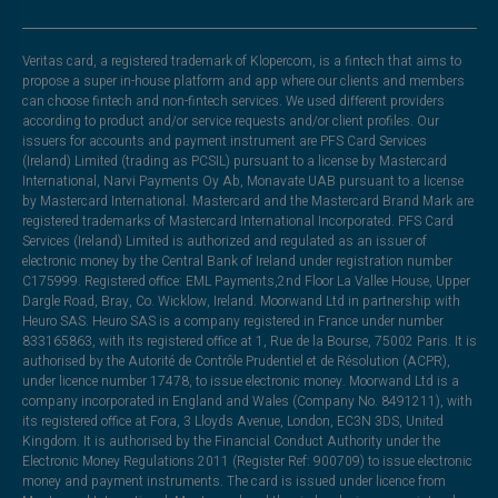
Veritas card, a registered trademark of Klopercom, is a fintech that aims to
propose a super in-house platform and app where our clients and members
can choose fintech and non-fintech services. We used different providers
according to product and/or service requests and/or client profiles. Our
issuers for accounts and payment instrument are PFS Card Services
(Ireland) Limited (trading as PCSIL) pursuant to a license by Mastercard
International, Narvi Payments Oy Ab, Monavate UAB pursuant to a license
by Mastercard International. Mastercard and the Mastercard Brand Mark are
registered trademarks of Mastercard International Incorporated. PFS Card
Services (Ireland) Limited is authorized and regulated as an issuer of
electronic money by the Central Bank of Ireland under registration number
C175999. Registered office: EML Payments,2nd Floor La Vallee House, Upper
Dargle Road, Bray, Co. Wicklow, Ireland. Moorwand Ltd in partnership with
Heuro SAS. Heuro SAS is a company registered in France under number
833165863, with its registered office at 1, Rue de la Bourse, 75002 Paris. It is
authorised by the Autorité de Contrôle Prudentiel et de Résolution (ACPR),
under licence number 17478, to issue electronic money. Moorwand Ltd is a
company incorporated in England and Wales (Company No. 8491211), with
its registered office at Fora, 3 Lloyds Avenue, London, EC3N 3DS, United
Kingdom. It is authorised by the Financial Conduct Authority under the
Electronic Money Regulations 2011 (Register Ref: 900709) to issue electronic
money and payment instruments. The card is issued under licence from