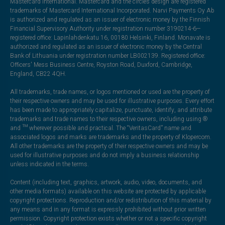
Mastercard International. Mastercard and the circles design are registered
trademarks of Mastercard International Incorporated. Narvi Payments Oy Ab
is authorized and regulated as an issuer of electronic money by the Finnish
Financial Supervisory Authority under registration number 3190214-6—
registered office: Lapinlahdenkatu 16, 00180 Helsinki, Finland. Monavate is
authorized and regulated as an issuer of electronic money by the Central
Bank of Lithuania under registration number LB002139. Registered office:
Officers' Mess Business Centre, Royston Road, Duxford, Cambridge,
England, CB22 4QH.
All trademarks, trade names, or logos mentioned or used are the property of
their respective owners and may be used for illustrative purposes. Every effort
has been made to appropriately capitalize, punctuate, identify, and attribute
trademarks and trade names to their respective owners, including using ®
and ™ wherever possible and practical. The “VeritasCard” name and
associated logos and marks are trademarks and the property of Klopercom.
All other trademarks are the property of their respective owners and may be
used for illustrative purposes and do not imply a business relationship
unless indicated in the terms.
Content (including text, graphics, artwork, audio, video, documents, and
other media formats) available on this website are protected by applicable
copyright protections. Reproduction and/or redistribution of this material by
any means and in any format is expressly prohibited without prior written
permission. Copyright protection exists whether or not a specific copyright