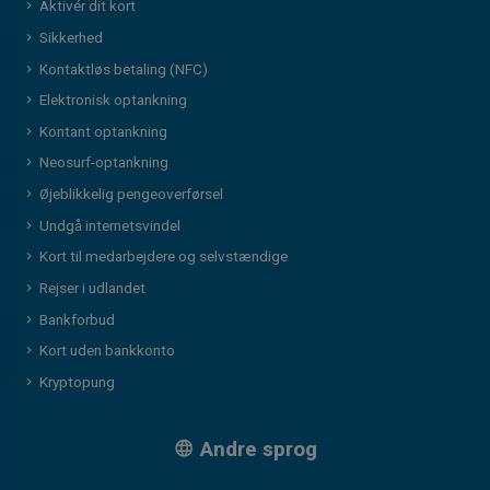
Aktivér dit kort
Sikkerhed
Kontaktløs betaling (NFC)
Elektronisk optankning
Kontant optankning
Neosurf-optankning
Øjeblikkelig pengeoverførsel
Undgå internetsvindel
Kort til medarbejdere og selvstændige
Rejser i udlandet
Bankforbud
Kort uden bankkonto
Kryptopung
Andre sprog