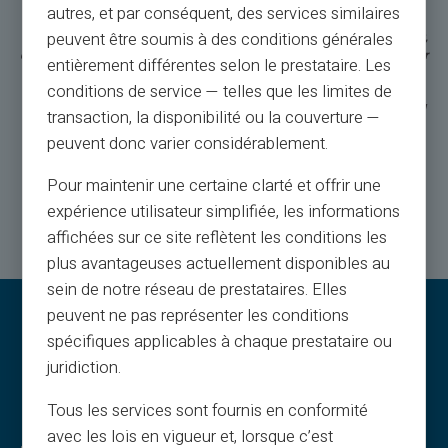
autres, et par conséquent, des services similaires
Veritas will gradually make a crypto wallet available to its customers. This
crypto wallet is not connected to any Veritas payment instrument (eur wallet,
peuvent être soumis à des conditions générales
debit card, prepaid card...). To use your crypto assets, you must first sell your
entièrement différentes selon le prestataire. Les
cryptos for euros. To be the first to benefit from the Veritas crypto wallet,
conditions de service — telles que les limites de
register here by filling out the form.
IMPORTANT NOTE: This Wallet Crypto is handled and managed by a trusted
transaction, la disponibilité ou la couverture —
third party. Veritas is a multi-service platform. Your Crypto wallet may be
peuvent donc varier considérablement.
branded or cobranded, but at no point, Veritas is buying, selling, or holding
crypto assets for clients, all trading, limits, and compliance aspects will be
entirely managed by an external crypto service provider.
Pour maintenir une certaine clarté et offrir une
expérience utilisateur simplifiée, les informations
affichées sur ce site reflètent les conditions les
plus avantageuses actuellement disponibles au
sein de notre réseau de prestataires. Elles
peuvent ne pas représenter les conditions
spécifiques applicables à chaque prestataire ou
juridiction.
Tous les services sont fournis en conformité
avec les lois en vigueur et, lorsque c’est
Juridiske oplysninger & vilkår