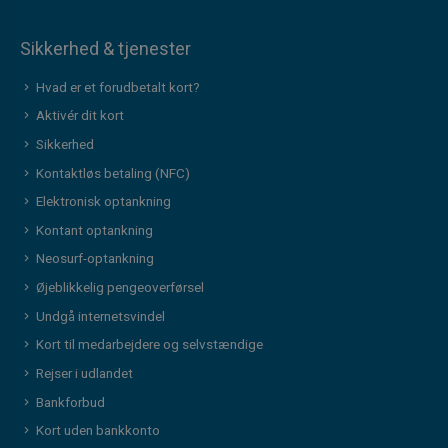
Sikkerhed & tjenester
Hvad er et forudbetalt kort?
Aktivér dit kort
Sikkerhed
Kontaktløs betaling (NFC)
Elektronisk optankning
Kontant optankning
Neosurf-optankning
Øjeblikkelig pengeoverførsel
Undgå internetsvindel
Kort til medarbejdere og selvstændige
Rejser i udlandet
Bankforbud
Kort uden bankkonto