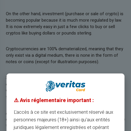
On the other hand, investment (purchase or sale of crypto) is
becoming popular because it is much more regulated by law.
It is now extremely easy in just a few clicks to buy or sell
cryptos like buying dollars or pounds sterling.
Cryptocurrencies are 100% dematerialized, meaning that they
only exist via a digital medium, there is none in the form of
notes or coins (except for illustration purposes).
Since cryptocurrencies are not attached to a government or a
central bank, Bitcoin, for example, has value all over the world,
without exchange fees. But as with buying or selling currency,
fees associated with buying or selling Bitcoin exist.
⚠️ Avis réglementaire important :
L'accès à ce site est exclusivement réservé aux
As with the purchase of a currency, the purchase of a Bitcoin
personnes majeures (18+) ainsi qu'aux entités
cannot be cancelled. If you regret your purchase, you will have
to resell your bitcoins.
juridiques légalement enregistrées et opérant