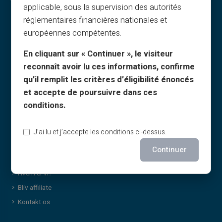
applicable, sous la supervision des autorités
Generelle vilkår
réglementaires financières nationales et
Juridisk meddelelse
européennes compétentes.
Privatlivspolitik
En cliquant sur « Continuer », le visiteur
Brugsbetingelser
reconnaît avoir lu ces informations, confirme
Cookiepolitik
qu’il remplit les critères d’éligibilité énoncés
FAQ
et accepte de poursuivre dans ces
Vejledninger
conditions.
Vilkår – henvisningsprogram
Politik for print og brug af billeder
J’ai lu et j’accepte les conditions ci-dessus.
Vilkår for gavekort
Continuer
Cashback-vilkår
Hvem er vi?
Bliv affiliate
Kontakt os