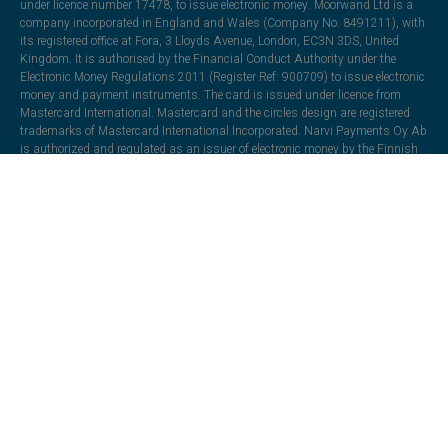
under licence number 17478, to issue electronic money. Moorwand Ltd is a
company incorporated in England and Wales (Company No. 8491211), with
its registered office at Fora, 3 Lloyds Avenue, London, EC3N 3DS, United
Kingdom. It is authorised by the Financial Conduct Authority under the
Electronic Money Regulations 2011 (Register Ref: 900709) to issue electronic
money and payment instruments. The card is issued under licence from
Mastercard International. Mastercard and the circles design are registered
trademarks of Mastercard International Incorporated. Narvi Payments Oy Ab
is authorized and regulated as an issuer of electronic money by the Finnish
Financial Supervisory Authority under registration number 3190214-6—
registered office: Lapinlahdenkatu 16, 00180 Helsinki, Finland. Monavate is
authorized and regulated as an issuer of electronic money by the Central
Bank of Lithuania under registration number LB002139. Registered office:
Officers' Mess Business Centre, Royston Road, Duxford, Cambridge,
England, CB22 4QH.
All trademarks, trade names, or logos mentioned or used are the property of
their respective owners and may be used for illustrative purposes. Every effort
has been made to appropriately capitalize, punctuate, identify, and attribute
trademarks and trade names to their respective owners, including using ®
and ™ wherever possible and practical. The “VeritasCard” name and
associated logos and marks are trademarks and the property of Klopercom.
All other trademarks are the property of their respective owners and may be
used for illustrative purposes and do not imply a business relationship
unless indicated in the terms.