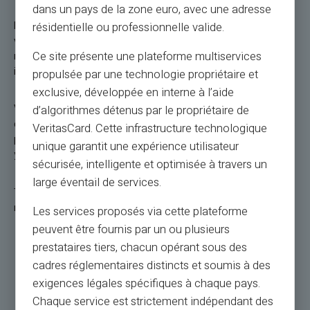
dans un pays de la zone euro, avec une adresse
But there is a BUT: Volatility. The price of Bitcoin can change
résidentielle ou professionnelle valide.
very sharply, very quickly and without emergency stopping
Ce site présente une plateforme multiservices
measures. So saying that Bitcoin can gain 100% or lose 99%
in a few minutes is not technically impossible.
propulsée par une technologie propriétaire et
exclusive, développée en interne à l’aide
Veritas will gradually make a crypto wallet available to its
d’algorithmes détenus par le propriétaire de
customers. This crypto wallet will not be connected to Veritas
VeritasCard. Cette infrastructure technologique
payment methods (debit card or prepaid card type). To use
unique garantit une expérience utilisateur
your assets, you will first have to sell your cryptos for euros.
sécurisée, intelligente et optimisée à travers un
large éventail de services.
To be the first to benefit from the Veritas cryptowallet,
register here by filling out the form.
Les services proposés via cette plateforme
peuvent être fournis par un ou plusieurs
prestataires tiers, chacun opérant sous des
I pre-register
cadres réglementaires distincts et soumis à des
exigences légales spécifiques à chaque pays.
Chaque service est strictement indépendant des