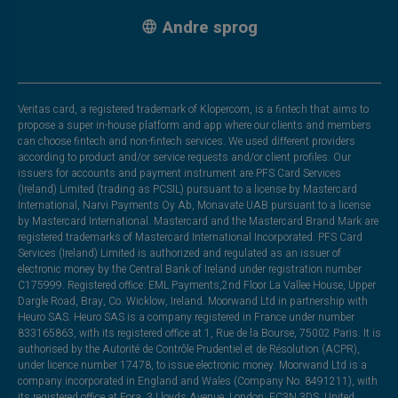
Andre sprog
Veritas card, a registered trademark of Klopercom, is a fintech that aims to
propose a super in-house platform and app where our clients and members
can choose fintech and non-fintech services. We used different providers
according to product and/or service requests and/or client profiles. Our
issuers for accounts and payment instrument are PFS Card Services
(Ireland) Limited (trading as PCSIL) pursuant to a license by Mastercard
International, Narvi Payments Oy Ab, Monavate UAB pursuant to a license
by Mastercard International. Mastercard and the Mastercard Brand Mark are
registered trademarks of Mastercard International Incorporated. PFS Card
Services (Ireland) Limited is authorized and regulated as an issuer of
electronic money by the Central Bank of Ireland under registration number
C175999. Registered office: EML Payments,2nd Floor La Vallee House, Upper
Dargle Road, Bray, Co. Wicklow, Ireland. Moorwand Ltd in partnership with
Heuro SAS. Heuro SAS is a company registered in France under number
833165863, with its registered office at 1, Rue de la Bourse, 75002 Paris. It is
authorised by the Autorité de Contrôle Prudentiel et de Résolution (ACPR),
under licence number 17478, to issue electronic money. Moorwand Ltd is a
company incorporated in England and Wales (Company No. 8491211), with
its registered office at Fora, 3 Lloyds Avenue, London, EC3N 3DS, United