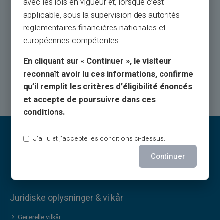
avec les lois en vigueur et, lorsque c’est
Kundeservice på engelsk til din tjeneste med billet
applicable, sous la supervision des autorités
24/24, via
réglementaires financières nationales et
telefon fra mandag til lørdag fra 9h til 18.30
européennes compétentes.
En cliquant sur « Continuer », le visiteur
Kontakt os
reconnaît avoir lu ces informations, confirme
qu’il remplit les critères d’éligibilité énoncés
et accepte de poursuivre dans ces
conditions.
J’ai lu et j’accepte les conditions ci-dessus.
Continuer
Juridiske oplysninger & vilkår
Generelle vilkår