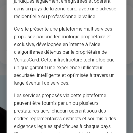
juridiques légalement enregistrées et opérant
dans un pays de la zone euro, avec une adresse
13
37
M
résidentielle ou professionnelle valide.
Års erfaring
Merchants & ATM accept
Ce site présente une plateforme multiservices
propulsée par une technologie propriétaire et
1
.3M
35
exclusive, développée en interne à l’aide
Glade registrerede kunder
Lande til rådighed
d’algorithmes détenus par le propriétaire de
VeritasCard. Cette infrastructure technologique
unique garantit une expérience utilisateur
sécurisée, intelligente et optimisée à travers un
large éventail de services.
Les services proposés via cette plateforme
peuvent être fournis par un ou plusieurs
prestataires tiers, chacun opérant sous des
cadres réglementaires distincts et soumis à des
exigences légales spécifiques à chaque pays.