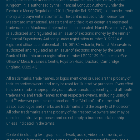
Kingdom. It is authorised by the Financial Conduct Authority under the
Electronic Money Regulations 2011 (Register Ref: 900709) to issue electronic
money and payment instruments. The card is issued under licence from
Mastercard International. Mastercard and the circles design are registered
trademarks of Mastercard International Incorporated. Narvi Payments Oy Ab
is authorized and regulated as an issuer of electronic money by the Finnish
Financial Supervisory Authority under registration number 3190214-6—
registered office: Lapinlahdenkatu 16, 00180 Helsinki, Finland. Monavate is
authorized and regulated as an issuer of electronic money by the Central
Bank of Lithuania under registration number LB002139. Registered office:
Officers' Mess Business Centre, Royston Road, Duxford, Cambridge,
England, CB22 4QH.
All trademarks, trade names, or logos mentioned or used are the property of
their respective owners and may be used for illustrative purposes. Every effort
has been made to appropriately capitalize, punctuate, identify, and attribute
trademarks and trade names to their respective owners, including using ®
and ™ wherever possible and practical. The “VeritasCard” name and
associated logos and marks are trademarks and the property of Klopercom.
All other trademarks are the property of their respective owners and may be
used for illustrative purposes and do not imply a business relationship
unless indicated in the terms.
Content (including text, graphics, artwork, audio, video, documents, and