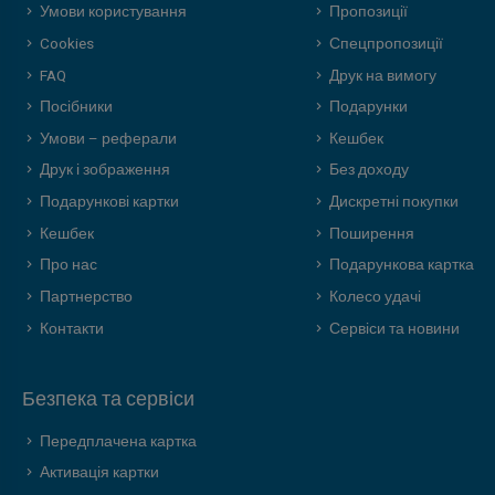
Умови користування
Пропозиції
Cookies
Спецпропозиції
FAQ
Друк на вимогу
Посібники
Подарунки
Умови – реферали
Кешбек
Друк і зображення
Без доходу
Подарункові картки
Дискретні покупки
Кешбек
Поширення
Про нас
Подарункова картка
Партнерство
Колесо удачі
Контакти
Сервіси та новини
Безпека та сервіси
Передплачена картка
Активація картки