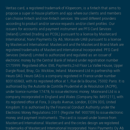
Veritas card, a registered trademark of Klopercom, is a fintech that aims to
propose a super in-house platform and app where our clients and members
can choose fintech and non-fintech services. We used different providers
according to product and/or service requests and/or client profiles. Our
issuers for accounts and payment instrument are PFS Card Services
(Ireland) Limited (trading as PCSIL) pursuant to a license by Mastercard
International, Narvi Payments Oy Ab, Monavate UAB pursuant to a license
by Mastercard International. Mastercard and the Mastercard Brand Mark are
registered trademarks of Mastercard International Incorporated. PFS Card
Services (Ireland) Limited is authorized and regulated as an issuer of
electronic money by the Central Bank of Ireland under registration number
C175999. Registered office: EML Payments,2nd Floor La Vallee House, Upper
Dargle Road, Bray, Co. Wicklow, Ireland. Moorwand Ltd in partnership with
Heuro SAS. Heuro SAS is a company registered in France under number
833165863, with its registered office at 1, Rue de la Bourse, 75002 Paris. It is
authorised by the Autorité de Contrôle Prudentiel et de Résolution (ACPR),
under licence number 17478, to issue electronic money. Moorwand Ltd is a
company incorporated in England and Wales (Company No. 8491211), with
its registered office at Fora, 3 Lloyds Avenue, London, EC3N 3DS, United
Kingdom. It is authorised by the Financial Conduct Authority under the
Electronic Money Regulations 2011 (Register Ref: 900709) to issue electronic
money and payment instruments. The card is issued under licence from
Mastercard International. Mastercard and the circles design are registered
trademarks of Mastercard International Incorporated. Narvi Payments Oy Ab