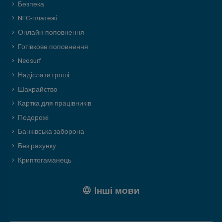
Безпека
NFC-платежі
Онлайн-поповнення
Готівкове поповнення
Neosurf
Надіслати гроші
Шахрайство
Картка для працівників
Подорожі
Банківська заборона
Без рахунку
Криптогаманець
Інші мови