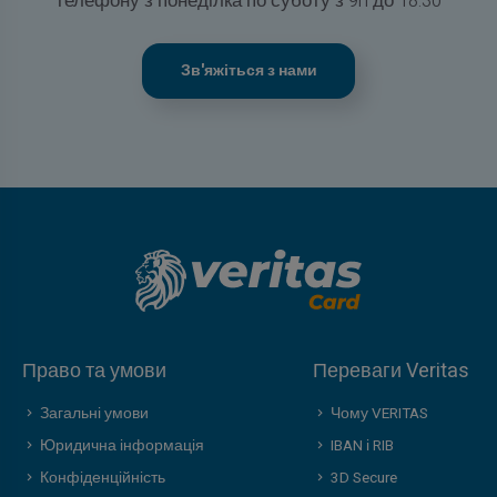
телефону з понеділка по суботу з 9h до 18:30
Зв'яжіться з нами
Право та умови
Переваги Veritas
Загальні умови
Чому VERITAS
Юридична інформація
IBAN і RIB
Конфіденційність
3D Secure