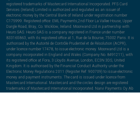
registered trademarks of Mastercard International Incorporated. PFS Card
Services (Ireland) Limited is authorized and regulated as an issuer of
electronic money by the Central Bank of Ireland under registration number
C175999. Registered office: EML Payments,2nd Floor La Vallee House, Upper
Dargle Road, Bray, Co. Wicklow, Ireland. Moorwand Ltd in partnership with
Heuro SAS. Heuro SAS is a company registered in France under number
833165863, with its registered office at 1, Rue de la Bourse, 75002 Paris. It is
authorised by the Autorité de Contrôle Prudentiel et de Résolution (ACPR),
under licence number 17478, to issue electronic money. Moorwand Ltd is a
company incorporated in England and Wales (Company No. 8491211), with
its registered office at Fora, 3 Lloyds Avenue, London, EC3N 3DS, United
Kingdom. It is authorised by the Financial Conduct Authority under the
Electronic Money Regulations 2011 (Register Ref: 900709) to issue electronic
money and payment instruments. The card is issued under licence from
Mastercard International. Mastercard and the circles design are registered
trademarks of Mastercard International Incorporated. Narvi Payments Oy Ab
is authorized and regulated as an issuer of electronic money by the Finnish
Financial Supervisory Authority under registration number 3190214-6—
registered office: Lapinlahdenkatu 16, 00180 Helsinki, Finland. Monavate is
authorized and regulated as an issuer of electronic money by the Central
Bank of Lithuania under registration number LB002139. Registered office:
Officers' Mess Business Centre, Royston Road, Duxford, Cambridge,
England, CB22 4QH.
All trademarks, trade names, or logos mentioned or used are the property of