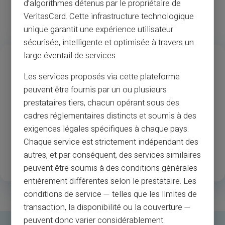
d’algorithmes détenus par le propriétaire de
VeritasCard. Cette infrastructure technologique
unique garantit une expérience utilisateur
sécurisée, intelligente et optimisée à travers un
13
37
M
large éventail de services.
Années d’expérience
Acceptation des
Les services proposés via cette plateforme
commerçants et des
peuvent être fournis par un ou plusieurs
guichets automatiques
prestataires tiers, chacun opérant sous des
cadres réglementaires distincts et soumis à des
1
.3M
35
exigences légales spécifiques à chaque pays.
Chaque service est strictement indépendant des
Clients enregistrés
Pays disponibles
autres, et par conséquent, des services similaires
satisfaits
peuvent être soumis à des conditions générales
entièrement différentes selon le prestataire. Les
conditions de service — telles que les limites de
transaction, la disponibilité ou la couverture —
peuvent donc varier considérablement.