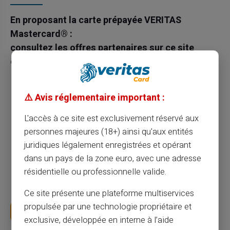
En proposant la carte prépayée VERITAS
Mastercard® :
consultez les offres partenaires sur ce site
destiné aux professionnels.
Vous monétisez le trafic de votre site, votre
boutique ou votre blog.
⚠️ Avis réglementaire important :
Vous augmentez vos ventes, votre chiffre
L'accès à ce site est exclusivement réservé aux
d’affaires et générer des revenus
personnes majeures (18+) ainsi qu'aux entités
supplémentaires sur chaque carte vendue.
juridiques légalement enregistrées et opérant
dans un pays de la zone euro, avec une adresse
Vous intégrez un système de partenariat solide
résidentielle ou professionnelle valide.
basé sur le modèle "gagnant - gagnant".
Ce site présente une plateforme multiservices
propulsée par une technologie propriétaire et
Devenez notre partenaire
exclusive, développée en interne à l’aide