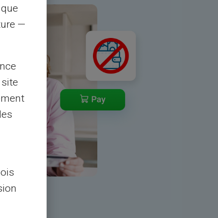
s que
rture —
ence
 site
lement
les
lois
sion