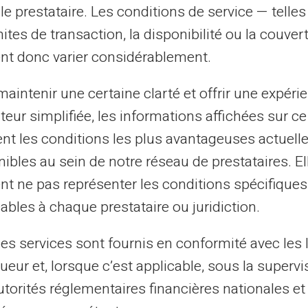
-créditée.
le prestataire. Les conditions de service — telle
peut être dépensé. Il
mites de transaction, la disponibilité ou la couve
 budget, ni d'agios.
nt donc varier considérablement.
au design élégant et
carte.
aintenir une certaine clarté et offrir une expéri
magnétique, une puce
ateur simplifiée, les informations affichées sur ce
tent les conditions les plus avantageuses actuel
 fait en ligne via un
ibles au sein de notre réseau de prestataires. El
nt ne pas représenter les conditions spécifiques
ables à chaque prestataire ou juridiction.
les services sont fournis en conformité avec les 
ueur et, lorsque c’est applicable, sous la supervi
utorités réglementaires financières nationales et