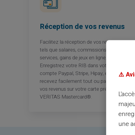
Réception de vos revenus
Facilitez la réception de vos revenus
tels que salaires, commissions de
services, gains de jeux en ligne, etc.
Enregistrez votre RIB dans votre
compte Paypal, Stripe, Hipay, et
⚠️ Avi
recevez facilement tout ou partie de
vos revenus sur votre carte prépayée
L'acc
VERITAS Mastercard®.
majeu
enreg
une ad