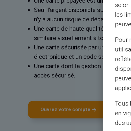
Une carte prépayée est une carte pré
selon 
Seul l'argent disponible sur la carte 
les li
n'y a aucun risque de dépassement de
peuve
Une carte de haute qualité en relief 
similaire visuellement à toute autre 
Pour m
Une carte sécurisée par une bande 
utilis
électronique et un code secret.
reflè
Une carte dont la gestion complète se
dispon
accès sécurisé.
peuve
applic
Tous 
Ouvrez votre compte
en vig
des a