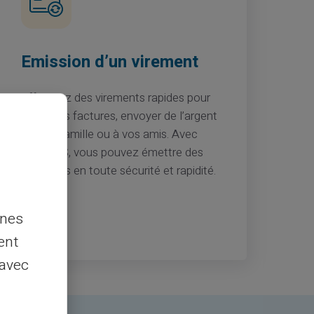
Emission d’un virement
Effectuez des virements rapides pour
payer vos factures, envoyer de l’argent
à votre famille ou à vos amis. Avec
VERITAS, vous pouvez émettre des
virements en toute sécurité et rapidité.
nnes
ent
 avec