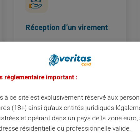
Réception d’un virement
Grâce à votre RIB dédié inclus avec
chaque compte carte, vous pouvez
facilement recevoir des virements sur
votre carte prépayée VERITAS
Mastercard®. Simplifiez vos
s réglementaire important :
transactions financières en recevant
des virements en toute facilité.
ès à ce site est exclusivement réservé aux perso
res (18+) ainsi qu'aux entités juridiques légalem
istrées et opérant dans un pays de la zone euro,
resse résidentielle ou professionnelle valide.