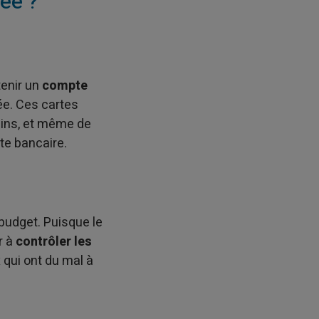
ée ?
tenir un
compte
yée. Ces cartes
sins, et même de
te bancaire.
 budget. Puisque le
r à
contrôler les
 qui ont du mal à