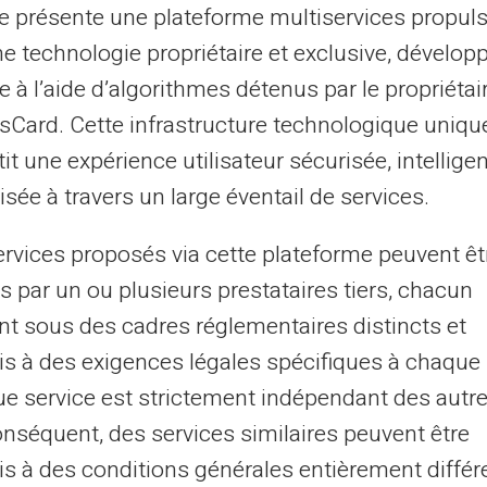
te présente une plateforme multiservices propul
 prépayée VERITAS Masterca
ne technologie propriétaire et exclusive, dévelop
pour qui ?
e à l’aide d’algorithmes détenus par le propriétai
asCard. Cette infrastructure technologique uniqu
it une expérience utilisateur sécurisée, intelligen
oit votre situation personnelle, et même si vous 
sée à travers un large éventail de services.
arte prépayée VERITAS Mastercard® est adaptée
ervices proposés via cette plateforme peuvent êt
tudiant, retraité, salarié, sans emploi, touriste
s par un ou plusieurs prestataires tiers, chacun
 vous offre la possibilité d’avoir une carte de 
nt sous des cadres réglementaires distincts et
 d’accéder à tous les services bancaires essenti
s à des exigences légales spécifiques à chaque 
de compte bancaire.
e service est strictement indépendant des autre
onséquent, des services similaires peuvent être
ne comme un compte
s à des conditions générales entièrement différ