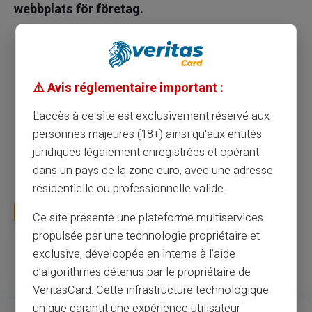
webbplats för företag.
Du kan tjäna pengar på trafiken på din
webbplats, din butik eller din blogg.
Du ökar din försäljning och intäkter och
⚠️ Avis réglementaire important :
genererar ytterligare intäkter för varje kort som
L'accès à ce site est exclusivement réservé aux
säljs.
personnes majeures (18+) ainsi qu'aux entités
Du går med i ett stabilt partnerskapssystem
juridiques légalement enregistrées et opérant
baserat på en ”win - win” -modell.
dans un pays de la zone euro, avec une adresse
résidentielle ou professionnelle valide.
Bli vår partner
Ce site présente une plateforme multiservices
propulsée par une technologie propriétaire et
exclusive, développée en interne à l’aide
d’algorithmes détenus par le propriétaire de
VeritasCard. Cette infrastructure technologique
unique garantit une expérience utilisateur