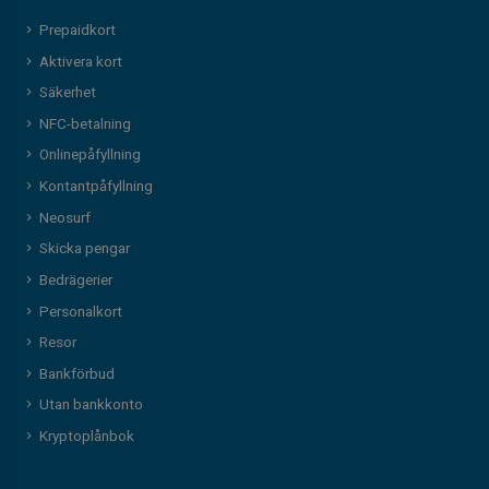
Prepaidkort
Aktivera kort
Säkerhet
NFC-betalning
Onlinepåfyllning
Kontantpåfyllning
Neosurf
Skicka pengar
Bedrägerier
Personalkort
Resor
Bankförbud
Utan bankkonto
Kryptoplånbok