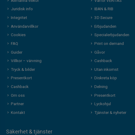
Allmänna villkor
Varför VERITAS
Juridisk info
IBAN & RIB
Integritet
3D Secure
Användarvillkor
Erbjudanden
Cookies
Specialerbjudanden
FAQ
Print on demand
Guider
Gåvor
Villkor – värvning
Cashback
Tryck & bilder
Utan inkomst
Presentkort
Diskreta köp
Cashback
Delning
Om oss
Presentkort
Partner
Lyckohjul
Kontakt
Tjänster & nyheter
Säkerhet & tjänster