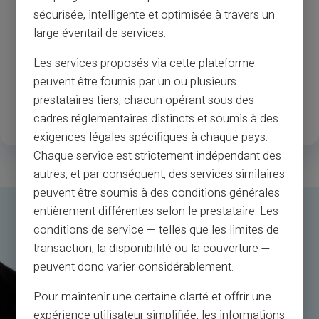
13
37
M
sécurisée, intelligente et optimisée à travers un
Års erfarenhet
Godkännande av köpmän
large éventail de services.
och bankomat
Les services proposés via cette plateforme
peuvent être fournis par un ou plusieurs
1
.3M
35
prestataires tiers, chacun opérant sous des
Nöjda registrerade kunder
Tillgängliga länder
cadres réglementaires distincts et soumis à des
exigences légales spécifiques à chaque pays.
Chaque service est strictement indépendant des
autres, et par conséquent, des services similaires
peuvent être soumis à des conditions générales
entièrement différentes selon le prestataire. Les
conditions de service — telles que les limites de
transaction, la disponibilité ou la couverture —
peuvent donc varier considérablement.
Pour maintenir une certaine clarté et offrir une
expérience utilisateur simplifiée, les informations