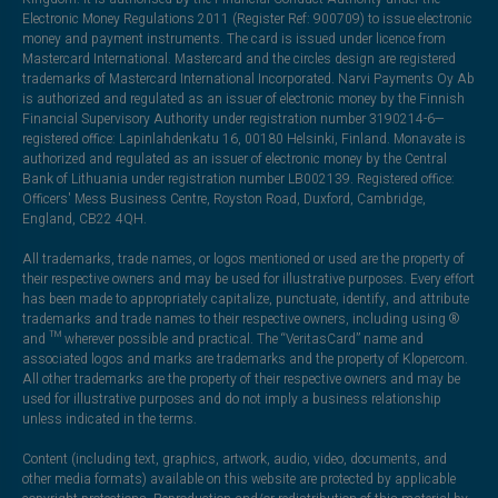
Electronic Money Regulations 2011 (Register Ref: 900709) to issue electronic
money and payment instruments. The card is issued under licence from
Mastercard International. Mastercard and the circles design are registered
trademarks of Mastercard International Incorporated. Narvi Payments Oy Ab
is authorized and regulated as an issuer of electronic money by the Finnish
Financial Supervisory Authority under registration number 3190214-6—
registered office: Lapinlahdenkatu 16, 00180 Helsinki, Finland. Monavate is
authorized and regulated as an issuer of electronic money by the Central
Bank of Lithuania under registration number LB002139. Registered office:
Officers' Mess Business Centre, Royston Road, Duxford, Cambridge,
England, CB22 4QH.
All trademarks, trade names, or logos mentioned or used are the property of
their respective owners and may be used for illustrative purposes. Every effort
has been made to appropriately capitalize, punctuate, identify, and attribute
trademarks and trade names to their respective owners, including using ®
and ™ wherever possible and practical. The “VeritasCard” name and
associated logos and marks are trademarks and the property of Klopercom.
All other trademarks are the property of their respective owners and may be
used for illustrative purposes and do not imply a business relationship
unless indicated in the terms.
Content (including text, graphics, artwork, audio, video, documents, and
other media formats) available on this website are protected by applicable