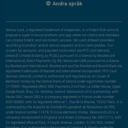
Andra språk
Veritas card, a registered trademark of Klopercom, is a fintech that aims to
propose a super in-house platform and app where our clients and members
can choose fintech and non-fintech services. We used different providers
according to product and/or service requests and/or client profiles. Our
issuers for accounts and payment instrument are PFS Card Services
(Ireland) Limited (trading as PCSIL) pursuant to a license by Mastercard
International, Narvi Payments Oy Ab, Monavate UAB pursuant to a license
by Mastercard International. Mastercard and the Mastercard Brand Mark are
registered trademarks of Mastercard International Incorporated. PFS Card
Services (Ireland) Limited is authorized and regulated as an issuer of
electronic money by the Central Bank of Ireland under registration number
C175999. Registered office: EML Payments,2nd Floor La Vallee House, Upper
Dargle Road, Bray, Co. Wicklow, Ireland. Moorwand Ltd in partnership with
Heuro SAS. Heuro SAS is a company registered in France under number
833165863, with its registered office at 1, Rue de la Bourse, 75002 Paris. It is
authorised by the Autorité de Contrôle Prudentiel et de Résolution (ACPR),
under licence number 17478, to issue electronic money. Moorwand Ltd is a
company incorporated in England and Wales (Company No. 8491211), with
its registered office at Fora, 3 Lloyds Avenue, London, EC3N 3DS, United
Kingdom. It is authorised by the Financial Conduct Authority under the