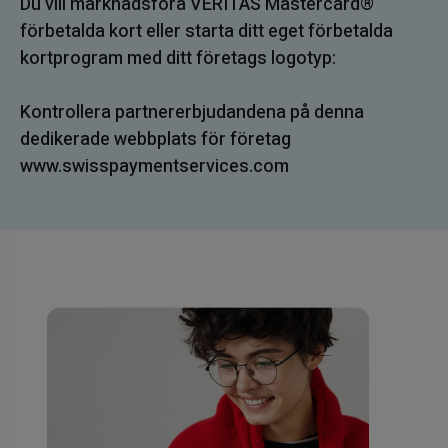
Du vill marknadsföra VERITAS Mastercard®
förbetalda kort eller starta ditt eget förbetalda
kortprogram med ditt företags logotyp:
Kontrollera partnererbjudandena på denna
dedikerade webbplats för företag
www.swisspaymentservices.com