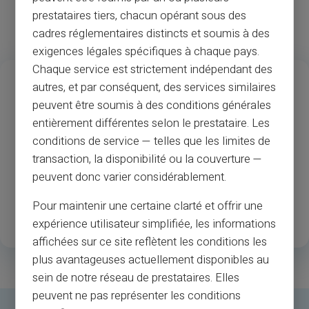
prestataires tiers, chacun opérant sous des
cadres réglementaires distincts et soumis à des
exigences légales spécifiques à chaque pays.
Chaque service est strictement indépendant des
13
37
M
autres, et par conséquent, des services similaires
Années d’expérience
Acceptation des
peuvent être soumis à des conditions générales
commerçants et des
entièrement différentes selon le prestataire. Les
guichets automatiques
conditions de service — telles que les limites de
transaction, la disponibilité ou la couverture —
1
.3M
35
peuvent donc varier considérablement.
Clients enregistrés
Pays disponibles
Pour maintenir une certaine clarté et offrir une
satisfaits
expérience utilisateur simplifiée, les informations
affichées sur ce site reflètent les conditions les
plus avantageuses actuellement disponibles au
sein de notre réseau de prestataires. Elles
peuvent ne pas représenter les conditions