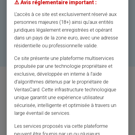
⚠️ Avis réglementaire important :
Lors de votre commande ajoutez l’option MON
IMAGE
L'accès à ce site est exclusivement réservé aux
personnes majeures (18+) ainsi qu'aux entités
Téléchargez l’image
juridiques légalement enregistrées et opérant
Ajustez l’image sur la carte Veritas
dans un pays de la zone euro, avec une adresse
résidentielle ou professionnelle valide.
Terminez votre inscription, C’est tout.
Ce site présente une plateforme multiservices
propulsée par une technologie propriétaire et
exclusive, développée en interne à l’aide
d’algorithmes détenus par le propriétaire de
Les marques ci-dessus sont citées à
VeritasCard. Cette infrastructure technologique
titre illustratif et non contractuel.
unique garantit une expérience utilisateur
sécurisée, intelligente et optimisée à travers un
Les images soumises à l’impression doivent
large éventail de services.
respecter notre
POLITIQUE D’IMPRESSION ET
Les services proposés via cette plateforme
D’IMAGE DE VERITAS
peuvent être fournis par un ou plusieurs