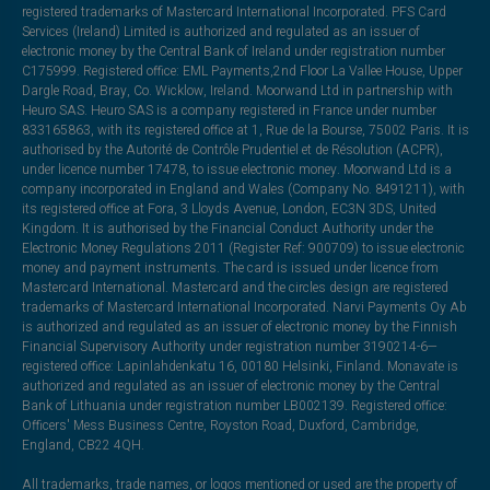
registered trademarks of Mastercard International Incorporated. PFS Card
Services (Ireland) Limited is authorized and regulated as an issuer of
electronic money by the Central Bank of Ireland under registration number
C175999. Registered office: EML Payments,2nd Floor La Vallee House, Upper
Dargle Road, Bray, Co. Wicklow, Ireland. Moorwand Ltd in partnership with
Heuro SAS. Heuro SAS is a company registered in France under number
833165863, with its registered office at 1, Rue de la Bourse, 75002 Paris. It is
authorised by the Autorité de Contrôle Prudentiel et de Résolution (ACPR),
under licence number 17478, to issue electronic money. Moorwand Ltd is a
company incorporated in England and Wales (Company No. 8491211), with
its registered office at Fora, 3 Lloyds Avenue, London, EC3N 3DS, United
Kingdom. It is authorised by the Financial Conduct Authority under the
Electronic Money Regulations 2011 (Register Ref: 900709) to issue electronic
money and payment instruments. The card is issued under licence from
Mastercard International. Mastercard and the circles design are registered
trademarks of Mastercard International Incorporated. Narvi Payments Oy Ab
is authorized and regulated as an issuer of electronic money by the Finnish
Financial Supervisory Authority under registration number 3190214-6—
registered office: Lapinlahdenkatu 16, 00180 Helsinki, Finland. Monavate is
authorized and regulated as an issuer of electronic money by the Central
Bank of Lithuania under registration number LB002139. Registered office:
Officers' Mess Business Centre, Royston Road, Duxford, Cambridge,
England, CB22 4QH.
All trademarks, trade names, or logos mentioned or used are the property of