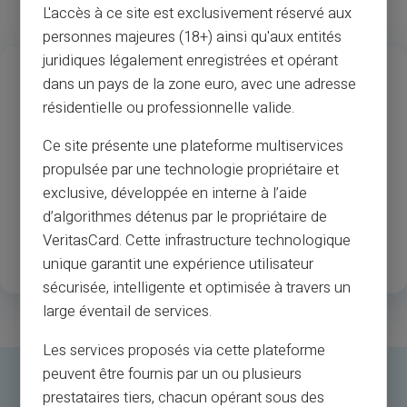
L'accès à ce site est exclusivement réservé aux
personnes majeures (18+) ainsi qu'aux entités
juridiques légalement enregistrées et opérant
13
37
M
dans un pays de la zone euro, avec une adresse
Años de experiencia
Aceptación de
résidentielle ou professionnelle valide.
comerciantes y cajeros
Ce site présente une plateforme multiservices
automáticos
propulsée par une technologie propriétaire et
exclusive, développée en interne à l’aide
1
.3M
35
d’algorithmes détenus par le propriétaire de
Clientes registrados
Países disponibles
VeritasCard. Cette infrastructure technologique
satisfechos
unique garantit une expérience utilisateur
sécurisée, intelligente et optimisée à travers un
large éventail de services.
Les services proposés via cette plateforme
peuvent être fournis par un ou plusieurs
prestataires tiers, chacun opérant sous des