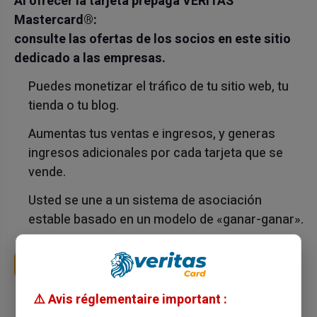
Al ofrecer la tarjeta prepaga VERITAS
Mastercard®:
consulte las ofertas de los socios en este sitio
dedicado a las empresas.
Puedes monetizar el tráfico de tu sitio web, tu
tienda o tu blog.
Aumentas tus ventas e ingresos, y generas
ingresos adicionales por cada tarjeta que se
vende.
Usted se une a un sistema de asociación
estable basado en un modelo de «ganar-ganar».
Hágase nuestro socio
⚠️ Avis réglementaire important :