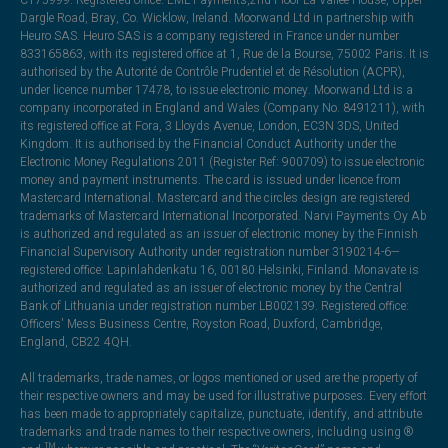
Dargle Road, Bray, Co. Wicklow, Ireland. Moorwand Ltd in partnership with
Heuro SAS. Heuro SAS is a company registered in France under number
833165863, with its registered office at 1, Rue de la Bourse, 75002 Paris. It is
authorised by the Autorité de Contrôle Prudentiel et de Résolution (ACPR),
under licence number 17478, to issue electronic money. Moorwand Ltd is a
company incorporated in England and Wales (Company No. 8491211), with
its registered office at Fora, 3 Lloyds Avenue, London, EC3N 3DS, United
Kingdom. It is authorised by the Financial Conduct Authority under the
Electronic Money Regulations 2011 (Register Ref: 900709) to issue electronic
money and payment instruments. The card is issued under licence from
Mastercard International. Mastercard and the circles design are registered
trademarks of Mastercard International Incorporated. Narvi Payments Oy Ab
is authorized and regulated as an issuer of electronic money by the Finnish
Financial Supervisory Authority under registration number 3190214-6—
registered office: Lapinlahdenkatu 16, 00180 Helsinki, Finland. Monavate is
authorized and regulated as an issuer of electronic money by the Central
Bank of Lithuania under registration number LB002139. Registered office:
Officers' Mess Business Centre, Royston Road, Duxford, Cambridge,
England, CB22 4QH.
All trademarks, trade names, or logos mentioned or used are the property of
their respective owners and may be used for illustrative purposes. Every effort
has been made to appropriately capitalize, punctuate, identify, and attribute
trademarks and trade names to their respective owners, including using ®