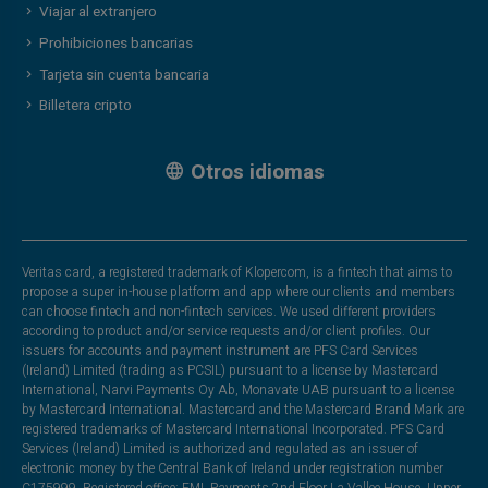
Viajar al extranjero
Prohibiciones bancarias
Tarjeta sin cuenta bancaria
Billetera cripto
Otros idiomas
Veritas card, a registered trademark of Klopercom, is a fintech that aims to
propose a super in-house platform and app where our clients and members
can choose fintech and non-fintech services. We used different providers
according to product and/or service requests and/or client profiles. Our
issuers for accounts and payment instrument are PFS Card Services
(Ireland) Limited (trading as PCSIL) pursuant to a license by Mastercard
International, Narvi Payments Oy Ab, Monavate UAB pursuant to a license
by Mastercard International. Mastercard and the Mastercard Brand Mark are
registered trademarks of Mastercard International Incorporated. PFS Card
Services (Ireland) Limited is authorized and regulated as an issuer of
electronic money by the Central Bank of Ireland under registration number
C175999. Registered office: EML Payments,2nd Floor La Vallee House, Upper