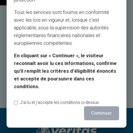
Tous les services sont fournis en conformité
Servicio y soporte por parte de
avec les lois en vigueur et, lorsque c’est
personas reales, no de bots
applicable, sous la supervision des autorités
réglementaires financières nationales et
européennes compétentes.
Servicio de atención al cliente en inglés a su servicio
con ticket 24/24, por
En cliquant sur « Continuer », le visiteur
teléfono de lunes a sábado de 9h a 18h30
reconnaît avoir lu ces informations, confirme
qu’il remplit les critères d’éligibilité énoncés
Contacta con nosotros
et accepte de poursuivre dans ces
conditions.
J’ai lu et j’accepte les conditions ci-dessus.
Continuer