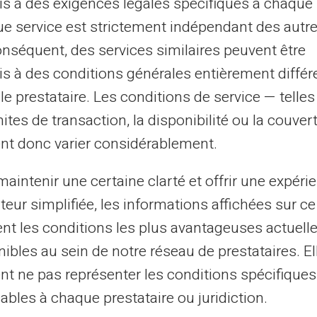
s à des exigences légales spécifiques à chaque 
e service est strictement indépendant des autre
onséquent, des services similaires peuvent être
s à des conditions générales entièrement différ
le prestataire. Les conditions de service — telle
mites de transaction, la disponibilité ou la couve
nt donc varier considérablement.
aintenir une certaine clarté et offrir une expéri
ateur simplifiée, les informations affichées sur ce
tent les conditions les plus avantageuses actuel
Service et Assistance par
ibles au sein de notre réseau de prestataires. El
 vrais humains, pas des rob
nt ne pas représenter les conditions spécifiques
ables à chaque prestataire ou juridiction.