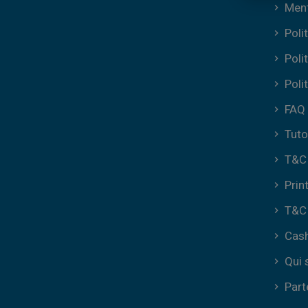
Ment
Poli
Poli
Poli
FAQ
Tuto
T&C 
Prin
T&C 
Cas
Qui
Part