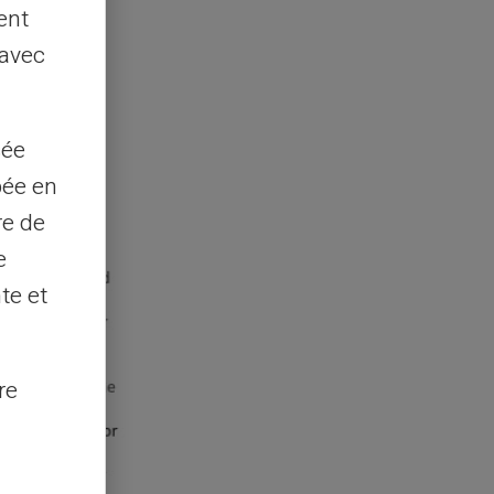
ent
 avec
sée
pée en
re de
e
te et
re