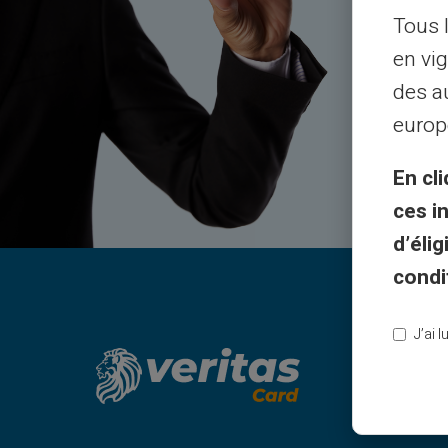
Tous 
Servi
en vig
des a
europ
En cli
ces i
d’éli
condi
J’ai 
Legal
CGV