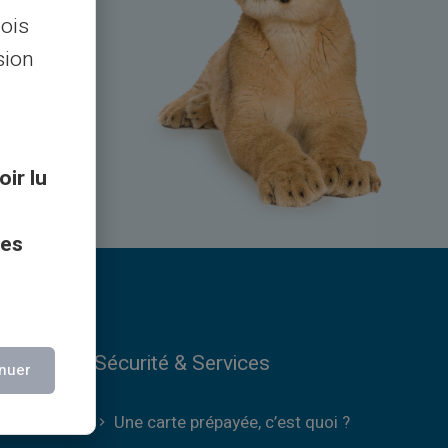
lois
4h/24,
sion
oir lu
ces
Sécurité & Services
nuer
Une carte prépayée, c’est quoi ?