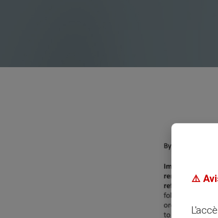
⚠️ Avi
L'acc