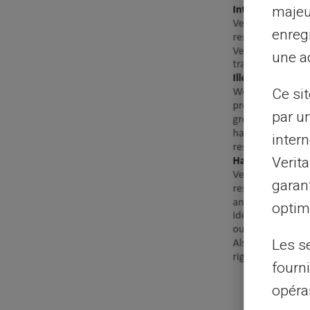
majeu
enreg
une ad
Ce si
par u
intern
Verit
garant
optimi
Les s
fourni
opéra