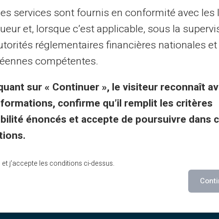
les services sont fournis en conformité avec les 
ce Client en français à votre écoute par ticket 2
ueur et, lorsque c’est applicable, sous la supervi
par téléphone du lundi au samedi de 9h à 18h30
utorités réglementaires financières nationales et
éennes compétentes.
Contactez-nous
quant sur « Continuer », le visiteur reconnaît av
nformations, confirme qu’il remplit les critères
gibilité énoncés et accepte de poursuivre dans 
tions.
lu et j’accepte les conditions ci-dessus.
 & Terms
Les + de Veritas
Conti
Pourquoi Veritas ?