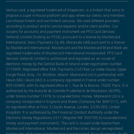
Veritas card, a registered trademark of Klopercom, is a fintech that aims to
propose a super in-house platform and app where our clients and members
can choose fintech and non-fintech services. We used different providers
according to product and/or service requests and/or client profiles. Our
issuers for accounts and payment instrument are PFS Card Services
(Ireland) Limited (trading as PCSIL) pursuant to a license by Mastercard
International, Narvi Payments Oy Ab, Monavate UAB pursuant to a license
by Mastercard International. Mastercard and the Mastercard Brand Mark are
registered trademarks of Mastercard International Incorporated. PFS Card
Services (Ireland) Limited is authorized and regulated as an issuer of
electronic money by the Central Bank of Ireland under registration number
C175999. Registered office: EML Payments,2nd Floor La Vallee House, Upper
Dargle Road, Bray, Co. Wicklow, Ireland. Moorwand Ltd in partnership with
Heuro SAS. Heuro SAS is a company registered in France under number
833165863, with its registered office at 1, Rue de la Bourse, 75002 Paris. It is
authorised by the Autorité de Contrôle Prudentiel et de Résolution (ACPR),
under licence number 17478, to issue electronic money. Moorwand Ltd is a
company incorporated in England and Wales (Company No. 8491211), with
its registered office at Fora, 3 Lloyds Avenue, London, EC3N 3DS, United
Kingdom. It is authorised by the Financial Conduct Authority under the
Electronic Money Regulations 2011 (Register Ref: 900709) to issue electronic
money and payment instruments. The card is issued under licence from
Mastercard International. Mastercard and the circles design are registered