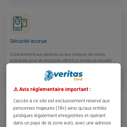
Sécurité accrue
Contrairement aux espèces ou aux chèques, les cartes
prépayées pour les employés offrent un niveau de sécurité
élevé. En cas de perte ou de vol de la carte, il suffit d'en
informer rapidement l'entreprise et le prestataire comme Card
Veritas afin de faire opposition sur le solde restant.
⚠️ Avis réglementaire important :
L'accès à ce site est exclusivement réservé aux
personnes majeures (18+) ainsi qu'aux entités
Inconvénients de la carte prépayée pour les
juridiques légalement enregistrées et opérant
employés
dans un pays de la zone euro, avec une adresse
Un employeur qui fait le choix d’une carte prépayée est prévenu non