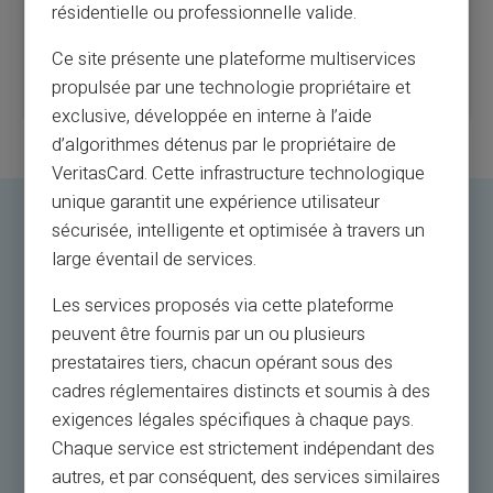
résidentielle ou professionnelle valide.
pas des inconvénients mais des limitations d'une telle carte.
Par exemple, une carte prépayée doit par définition être rechargée.
Une carte prépayée pour un salarié comme pour un particulier à un
Ce site présente une plateforme multiservices
plafond de paiement qui correspond à l'argent disponible sur la carte.
propulsée par une technologie propriétaire et
Aucune dépense au-delà de ce solde disponible n'est possible.
exclusive, développée en interne à l’aide
d’algorithmes détenus par le propriétaire de
VeritasCard. Cette infrastructure technologique
unique garantit une expérience utilisateur
sécurisée, intelligente et optimisée à travers un
Comment mettre en place une
large éventail de services.
solution de carte prépayée
pour les employés ?
Les services proposés via cette plateforme
peuvent être fournis par un ou plusieurs
prestataires tiers, chacun opérant sous des
cadres réglementaires distincts et soumis à des
exigences légales spécifiques à chaque pays.
Chaque service est strictement indépendant des
autres, et par conséquent, des services similaires