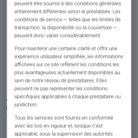
peuvent être soumis à des conditions générales
entièrement différentes selon le prestataire. Les
conditions de service — telles que les limites de
transaction, la disponibilité ou la couverture —
peuvent donc varier considérablement.
Pour maintenir une certaine clarté et offrir une
expérience utilisateur simplifiée, les informations
affichées sur ce site reflètent les conditions les
plus avantageuses actuellement disponibles au
sein de notre réseau de prestataires. Elles
peuvent ne pas représenter les conditions
spécifiques applicables à chaque prestataire ou
Afin de bénéficier des avantages liés aux cartes
juridiction.
prépayées dans votre entreprise, il convient de
suivre quelques étapes-clés :
Tous les services sont fournis en conformité
avec les lois en vigueur et, lorsque c’est
Choisir le bon prestataire :
choisissez Card
applicable, sous la supervision des autorités
Veritas et ces solutions de cartes prépayées