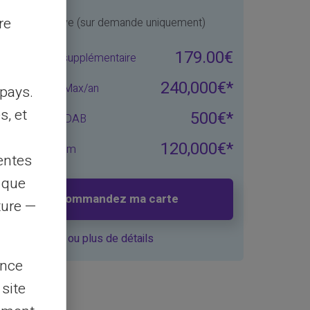
re
MyReserve (sur demande uniquement)
179.00€
rte physique supplémentaire
240,000€*
chargement Max/an
pays.
s, et
500€*
x par Retrait DAB
120,000€*
afond Maximum
entes
s que
Commandez ma carte
pré
rture —
ou plus de détails
ence
 site