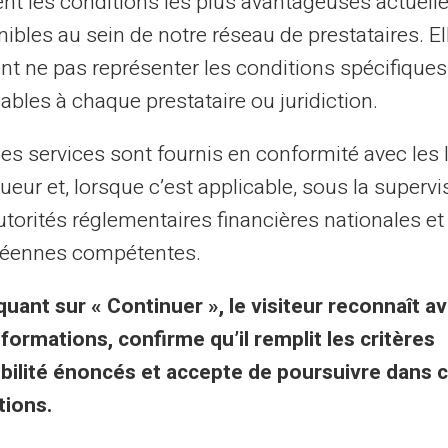
tent les conditions les plus avantageuses actuel
peut varier en fonction de la legislation en vigueur,
voir les 
ibles au sein de notre réseau de prestataires. El
nt ne pas représenter les conditions spécifiques
ables à chaque prestataire ou juridiction.
les services sont fournis en conformité avec les 
ueur et, lorsque c’est applicable, sous la supervi
utorités réglementaires financières nationales et
Service et Assistance par
éennes compétentes.
 vrais humains, pas des rob
quant sur « Continuer », le visiteur reconnaît av
nformations, confirme qu’il remplit les critères
gibilité énoncés et accepte de poursuivre dans 
ce Client en français à votre écoute par ticket 2
tions.
par téléphone du lundi au samedi de 9h à 18h30