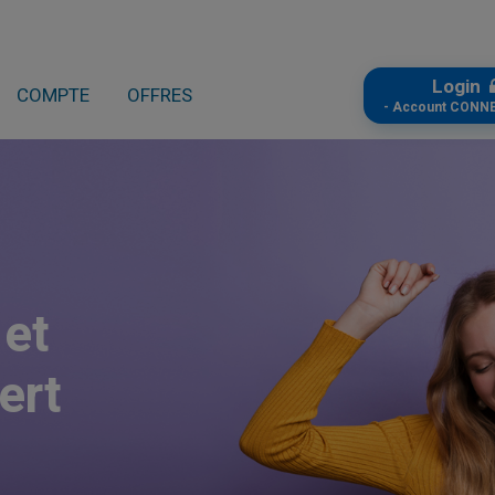
Login
COMPTE
OFFRES
- Account CONN
 et
ert