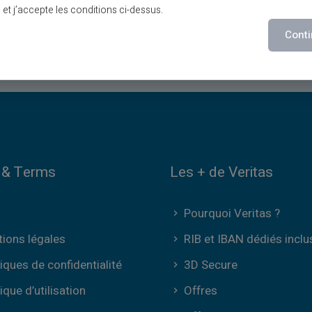
lu et j’accepte les conditions ci-dessus.
Conti
Contactez-nous
 & Terms
Les + de Veritas
Pourquoi Veritas ?
ions légales
RIB et IBAN dédiés inclu
tiques de confidentialité
3D Secure
tique d’utilisation
Offres