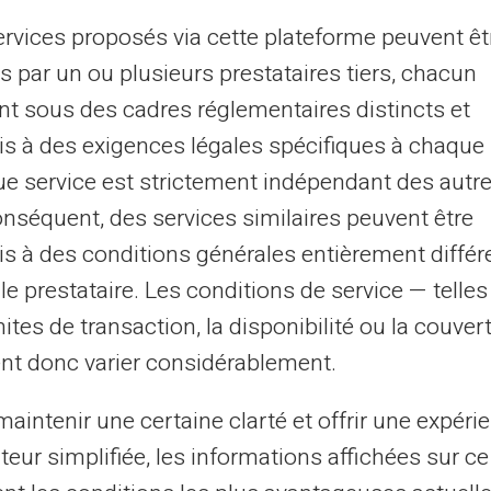
Livraison gratuite de la carte
ervices proposés via cette plateforme peuvent êt
MyReserve (sur demande uniquement)
s par un ou plusieurs prestataires tiers, chacun
€*
Ca
29.90€*
nt sous des cadres réglementaires distincts et
Carte physique supplémentaire
Re
s à des exigences légales spécifiques à chaque 
€*
67000€*
Rechargement Max/an
e service est strictement indépendant des autre
Ma
500€*
Max par Retrait DAB
onséquent, des services similaires peuvent être
Pl
16,800€*
s à des conditions générales entièrement différ
Plafond Maximum
le prestataire. Les conditions de service — telle
mites de transaction, la disponibilité ou la couve
Commandez ma carte
pré
nt donc varier considérablement.
ou plus de détails
aintenir une certaine clarté et offrir une expéri
ateur simplifiée, les informations affichées sur ce