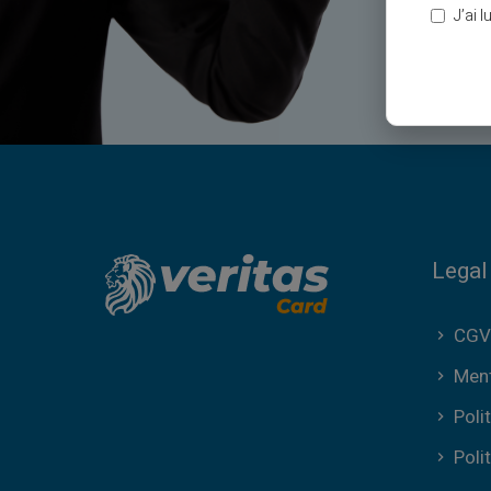
J’ai 
Legal
CGV
Ment
Poli
Poli