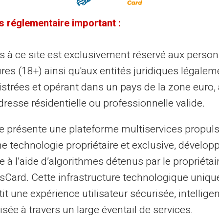
D
Simple, efficace et économique
s réglementaire important :
29
90€
ès à ce site est exclusivement réservé aux perso
Of
res (18+) ainsi qu'aux entités juridiques légalem
Offre préCommande limitée
1ère année
à prix
sp
istrées et opérant dans un pays de la zone euro,
spécial au lieu de
128,90€
resse résidentielle ou professionnelle valide.
Compte avec IBAN dédié
te présente une plateforme multiservices propul
Carte virtuelle incluse
ne technologie propriétaire et exclusive, dévelop
Carte physique internationale en relief incluse
e à l’aide d’algorithmes détenus par le propriétai
Pas de frais mensuels
asCard. Cette infrastructure technologique uniqu
use
it une expérience utilisateur sécurisée, intelligen
Transfert d’argent instantané gratuit (entre
comptes Veritas)
sée à travers un large éventail de services.