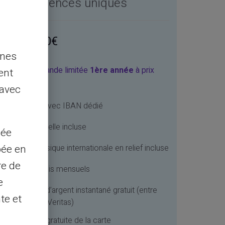
es expériences uniques
378
00€
nnes
fre préCommande limitée
1ère année
à prix
ent
écial
 avec
Compte avec IBAN dédié
Carte virtuelle incluse
sée
pée en
Carte physique internationale en relief incluse
re de
Pas de frais mensuels
e
Transfert d’argent instantané gratuit (entre
te et
comptes Veritas)
Livraison gratuite de la carte