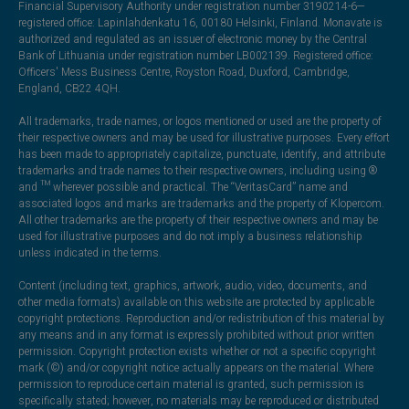
Financial Supervisory Authority under registration number 3190214-6—
registered office: Lapinlahdenkatu 16, 00180 Helsinki, Finland. Monavate is
authorized and regulated as an issuer of electronic money by the Central
Bank of Lithuania under registration number LB002139. Registered office:
Officers' Mess Business Centre, Royston Road, Duxford, Cambridge,
England, CB22 4QH.
All trademarks, trade names, or logos mentioned or used are the property of
their respective owners and may be used for illustrative purposes. Every effort
has been made to appropriately capitalize, punctuate, identify, and attribute
trademarks and trade names to their respective owners, including using ®
and ™ wherever possible and practical. The “VeritasCard” name and
associated logos and marks are trademarks and the property of Klopercom.
All other trademarks are the property of their respective owners and may be
used for illustrative purposes and do not imply a business relationship
unless indicated in the terms.
Content (including text, graphics, artwork, audio, video, documents, and
other media formats) available on this website are protected by applicable
copyright protections. Reproduction and/or redistribution of this material by
any means and in any format is expressly prohibited without prior written
permission. Copyright protection exists whether or not a specific copyright
mark (©) and/or copyright notice actually appears on the material. Where
permission to reproduce certain material is granted, such permission is
specifically stated; however, no materials may be reproduced or distributed