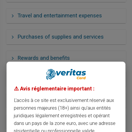
Travel and entertainment expenses
Purchases of supplies and services
Rewards and benefits
Employee expense control
⚠️ Avis réglementaire important :
Online payments
L'accès à ce site est exclusivement réservé aux
personnes majeures (18+) ainsi qu'aux entités
juridiques légalement enregistrées et opérant
Purchases on merchant sites
dans un pays de la zone euro, avec une adresse
résidentielle ou professionnelle valide.