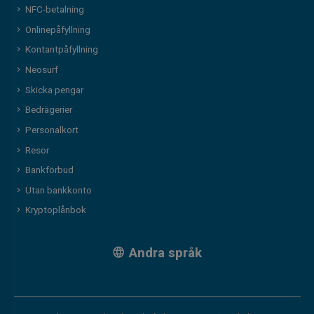
NFC-betalning
Onlinepåfyllning
Kontantpåfyllning
Neosurf
Skicka pengar
Bedrägerier
Personalkort
Resor
Bankförbud
Utan bankkonto
Kryptoplånbok
Andra språk