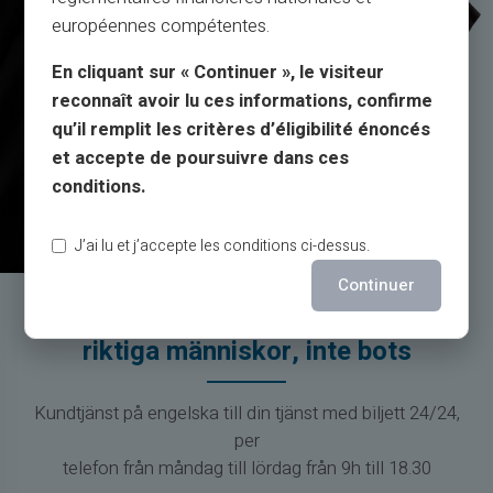
européennes compétentes.
En cliquant sur « Continuer », le visiteur
reconnaît avoir lu ces informations, confirme
qu’il remplit les critères d’éligibilité énoncés
et accepte de poursuivre dans ces
conditions.
J’ai lu et j’accepte les conditions ci-dessus.
Continuer
Service & Support av
riktiga människor, inte bots
Kundtjänst på engelska till din tjänst med biljett 24/24,
per
telefon från måndag till lördag från 9h till 18.30