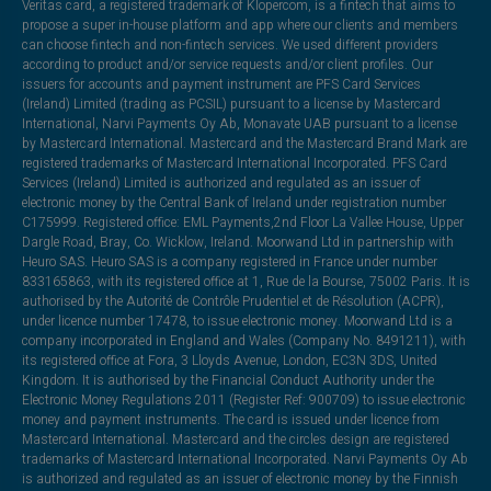
Veritas card, a registered trademark of Klopercom, is a fintech that aims to
propose a super in-house platform and app where our clients and members
can choose fintech and non-fintech services. We used different providers
according to product and/or service requests and/or client profiles. Our
issuers for accounts and payment instrument are PFS Card Services
(Ireland) Limited (trading as PCSIL) pursuant to a license by Mastercard
International, Narvi Payments Oy Ab, Monavate UAB pursuant to a license
by Mastercard International. Mastercard and the Mastercard Brand Mark are
registered trademarks of Mastercard International Incorporated. PFS Card
Services (Ireland) Limited is authorized and regulated as an issuer of
electronic money by the Central Bank of Ireland under registration number
C175999. Registered office: EML Payments,2nd Floor La Vallee House, Upper
Dargle Road, Bray, Co. Wicklow, Ireland. Moorwand Ltd in partnership with
Heuro SAS. Heuro SAS is a company registered in France under number
833165863, with its registered office at 1, Rue de la Bourse, 75002 Paris. It is
authorised by the Autorité de Contrôle Prudentiel et de Résolution (ACPR),
under licence number 17478, to issue electronic money. Moorwand Ltd is a
company incorporated in England and Wales (Company No. 8491211), with
its registered office at Fora, 3 Lloyds Avenue, London, EC3N 3DS, United
Kingdom. It is authorised by the Financial Conduct Authority under the
Electronic Money Regulations 2011 (Register Ref: 900709) to issue electronic
money and payment instruments. The card is issued under licence from
Mastercard International. Mastercard and the circles design are registered
trademarks of Mastercard International Incorporated. Narvi Payments Oy Ab
is authorized and regulated as an issuer of electronic money by the Finnish