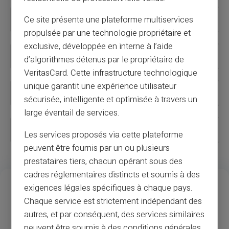
Recurring payments
Ce site présente une plateforme multiservices
propulsée par une technologie propriétaire et
exclusive, développée en interne à l’aide
Subscriptions and online services
d’algorithmes détenus par le propriétaire de
VeritasCard. Cette infrastructure technologique
unique garantit une expérience utilisateur
Secure transactions
sécurisée, intelligente et optimisée à travers un
large éventail de services.
How to buy online without a bank card?
Les services proposés via cette plateforme
peuvent être fournis par un ou plusieurs
prestataires tiers, chacun opérant sous des
cadres réglementaires distincts et soumis à des
13
37
M
exigences légales spécifiques à chaque pays.
Års erfarenhet
Godkännande av köpmän
Chaque service est strictement indépendant des
och bankomat
autres, et par conséquent, des services similaires
peuvent être soumis à des conditions générales