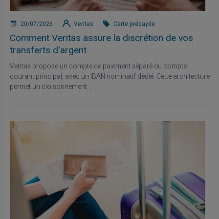
20/07/2026
Veritas
Carte prépayée
Comment Veritas assure la discrétion de vos
transferts d'argent
Veritas propose un compte de paiement séparé du compte
courant principal, avec un IBAN nominatif dédié. Cette architecture
permet un cloisonnement...