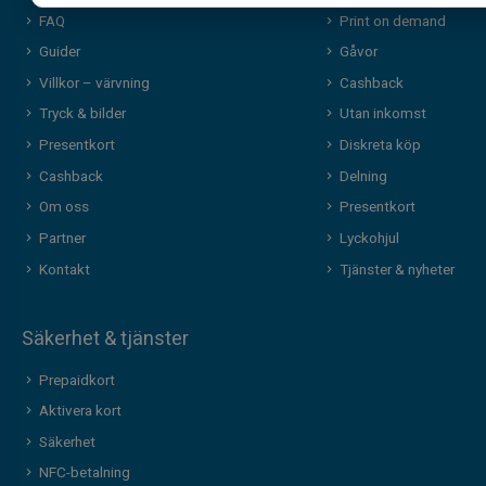
FAQ
Print on demand
Guider
Gåvor
Villkor – värvning
Cashback
Tryck & bilder
Utan inkomst
Presentkort
Diskreta köp
Cashback
Delning
Om oss
Presentkort
Partner
Lyckohjul
Kontakt
Tjänster & nyheter
Säkerhet & tjänster
Prepaidkort
Aktivera kort
Säkerhet
NFC-betalning