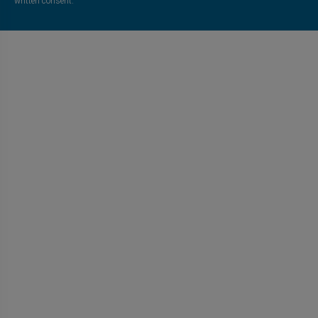
written consent.