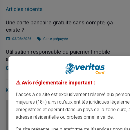
Articles récents
Une carte bancaire gratuite sans compte, ça
existe ?
03/08/2026
Carte prépayée
Utilisation responsable du paiement mobile
avec la carte Veritas
27/07/2026
Carte prépayée
⚠️ Avis réglementaire important :
Kontakt
L'accès à ce site est exclusivement réservé aux perso
majeures (18+) ainsi qu'aux entités juridiques légaleme
enregistrées et opérant dans un pays de la zone euro,
adresse résidentielle ou professionnelle valide.
Ce site présente une plateforme multiservices propuls