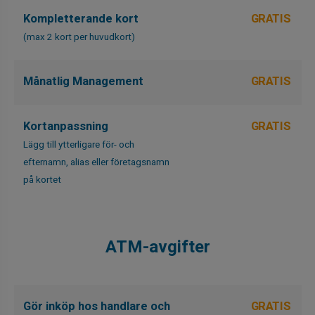
Kompletterande kort
GRATIS
(max 2 kort per huvudkort)
Månatlig Management
GRATIS
Kortanpassning
GRATIS
Lägg till ytterligare för- och
efternamn, alias eller företagsnamn
på kortet
ATM-avgifter
Gör inköp hos handlare och
GRATIS