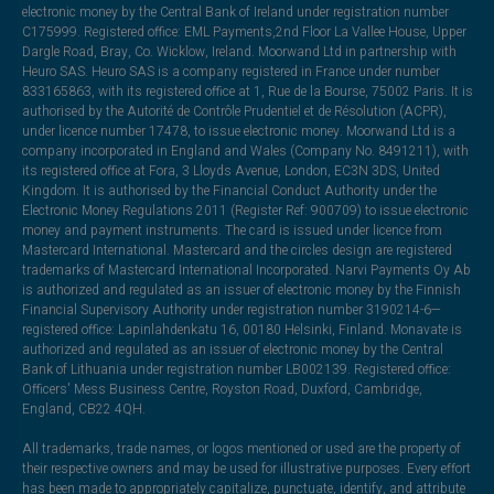
electronic money by the Central Bank of Ireland under registration number
C175999. Registered office: EML Payments,2nd Floor La Vallee House, Upper
Dargle Road, Bray, Co. Wicklow, Ireland. Moorwand Ltd in partnership with
Heuro SAS. Heuro SAS is a company registered in France under number
833165863, with its registered office at 1, Rue de la Bourse, 75002 Paris. It is
authorised by the Autorité de Contrôle Prudentiel et de Résolution (ACPR),
under licence number 17478, to issue electronic money. Moorwand Ltd is a
company incorporated in England and Wales (Company No. 8491211), with
its registered office at Fora, 3 Lloyds Avenue, London, EC3N 3DS, United
Kingdom. It is authorised by the Financial Conduct Authority under the
Electronic Money Regulations 2011 (Register Ref: 900709) to issue electronic
money and payment instruments. The card is issued under licence from
Mastercard International. Mastercard and the circles design are registered
trademarks of Mastercard International Incorporated. Narvi Payments Oy Ab
is authorized and regulated as an issuer of electronic money by the Finnish
Financial Supervisory Authority under registration number 3190214-6—
registered office: Lapinlahdenkatu 16, 00180 Helsinki, Finland. Monavate is
authorized and regulated as an issuer of electronic money by the Central
Bank of Lithuania under registration number LB002139. Registered office:
Officers' Mess Business Centre, Royston Road, Duxford, Cambridge,
England, CB22 4QH.
All trademarks, trade names, or logos mentioned or used are the property of
their respective owners and may be used for illustrative purposes. Every effort
has been made to appropriately capitalize, punctuate, identify, and attribute