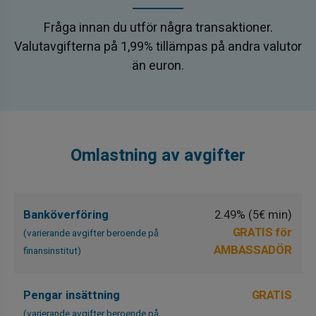
Fråga innan du utför några transaktioner.
Valutavgifterna på 1,99% tillämpas på andra valutor
än euron.
Omlastning av avgifter
Banköverföring
2.49% (5€ min)
GRATIS för
(varierande avgifter beroende på
AMBASSADÖR
finansinstitut)
Pengar insättning
GRATIS
(varierande avgifter beroende på