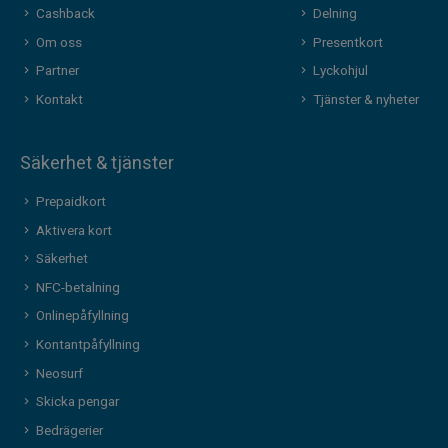
Cashback
Delning
Om oss
Presentkort
Partner
Lyckohjul
Kontakt
Tjänster & nyheter
Säkerhet & tjänster
Prepaidkort
Aktivera kort
Säkerhet
NFC-betalning
Onlinepåfyllning
Kontantpåfyllning
Neosurf
Skicka pengar
Bedrägerier