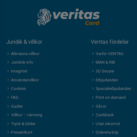
Juridik & villkor
Veritas fördelar
Allmänna villkor
Varför VERITAS
Juridisk info
IBAN & RIB
Integritet
3D Secure
Användarvillkor
Erbjudanden
Cookies
Specialerbjudanden
FAQ
Print on demand
Guider
Gåvor
Villkor – värvning
Cashback
Tryck & bilder
Utan inkomst
Presentkort
Diskreta köp