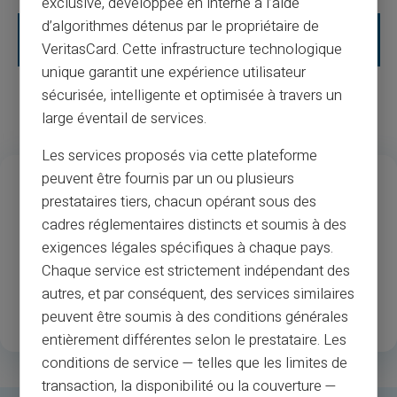
exclusive, développée en interne à l’aide
d’algorithmes détenus par le propriétaire de
* Alla extra avgifter och valfria tjänster anges i de allmänna
VeritasCard. Cette infrastructure technologique
villkoren.
unique garantit une expérience utilisateur
sécurisée, intelligente et optimisée à travers un
large éventail de services.
Les services proposés via cette plateforme
13
37
M
peuvent être fournis par un ou plusieurs
prestataires tiers, chacun opérant sous des
Års erfarenhet
Godkännande av köpmän
cadres réglementaires distincts et soumis à des
och bankomat
exigences légales spécifiques à chaque pays.
Chaque service est strictement indépendant des
1
.3M
35
autres, et par conséquent, des services similaires
Nöjda registrerade kunder
Tillgängliga länder
peuvent être soumis à des conditions générales
entièrement différentes selon le prestataire. Les
conditions de service — telles que les limites de
transaction, la disponibilité ou la couverture —