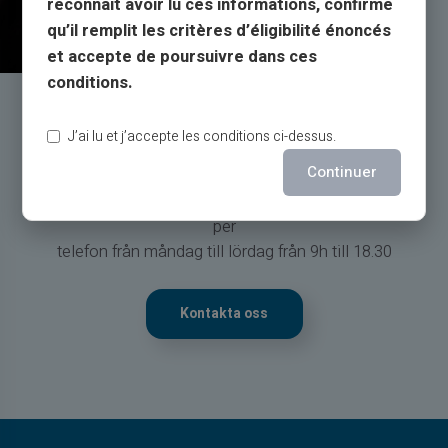
reconnaît avoir lu ces informations, confirme
qu’il remplit les critères d’éligibilité énoncés
et accepte de poursuivre dans ces
conditions.
Service & Support av
J’ai lu et j’accepte les conditions ci-dessus.
riktiga människor, inte bots
Continuer
Kundtjänst på engelska till din tjänst med biljett 24/24,
per
telefon från måndag till lördag från 9h till 18.30
Kontakta oss