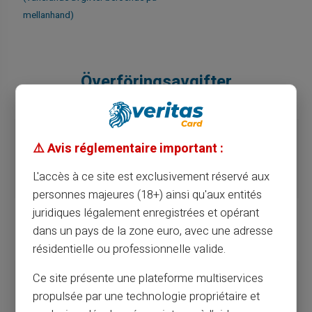
mellanhand)
Överföringsavgifter
Konto till kort
2.49% (5€ min)
⚠️ Avis réglementaire important :
GRATIS för
(Inkommande SEPA-överföring)
AMBASSADÖR
L'accès à ce site est exclusivement réservé aux
personnes majeures (18+) ainsi qu'aux entités
juridiques légalement enregistrées et opérant
Kort till Veritas-kort -
GRATIS
dans un pays de la zone euro, avec une adresse
Utgående överföring
résidentielle ou professionnelle valide.
Ce site présente une plateforme multiservices
Kort till Veritas-kort -
GRATIS
propulsée par une technologie propriétaire et
Inkommande överföring