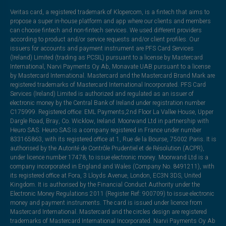
Veritas card, a registered trademark of Klopercom, is a fintech that aims to
propose a super in-house platform and app where our clients and members
can choose fintech and non-fintech services. We used different providers
according to product and/or service requests and/or client profiles. Our
issuers for accounts and payment instrument are PFS Card Services
(Ireland) Limited (trading as PCSIL) pursuant to a license by Mastercard
International, Narvi Payments Oy Ab, Monavate UAB pursuant to a license
by Mastercard International. Mastercard and the Mastercard Brand Mark are
registered trademarks of Mastercard International Incorporated. PFS Card
Services (Ireland) Limited is authorized and regulated as an issuer of
electronic money by the Central Bank of Ireland under registration number
C175999. Registered office: EML Payments,2nd Floor La Vallee House, Upper
Dargle Road, Bray, Co. Wicklow, Ireland. Moorwand Ltd in partnership with
Heuro SAS. Heuro SAS is a company registered in France under number
833165863, with its registered office at 1, Rue de la Bourse, 75002 Paris. It is
authorised by the Autorité de Contrôle Prudentiel et de Résolution (ACPR),
under licence number 17478, to issue electronic money. Moorwand Ltd is a
company incorporated in England and Wales (Company No. 8491211), with
its registered office at Fora, 3 Lloyds Avenue, London, EC3N 3DS, United
Kingdom. It is authorised by the Financial Conduct Authority under the
Electronic Money Regulations 2011 (Register Ref: 900709) to issue electronic
money and payment instruments. The card is issued under licence from
Mastercard International. Mastercard and the circles design are registered
trademarks of Mastercard International Incorporated. Narvi Payments Oy Ab