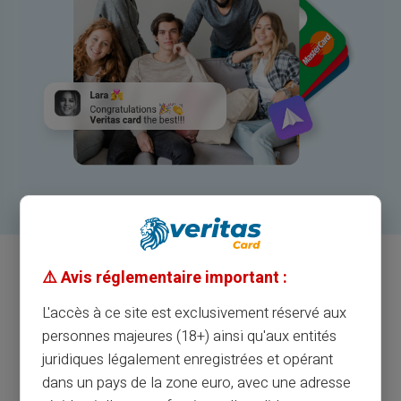
⚠️ Avis réglementaire important :
L'accès à ce site est exclusivement réservé aux
personnes majeures (18+) ainsi qu'aux entités
juridiques légalement enregistrées et opérant
VERITAS CARTE CLUB
dans un pays de la zone euro, avec une adresse
REJOIGNEZ-NOUS POUR DÉCOUVRIR DES