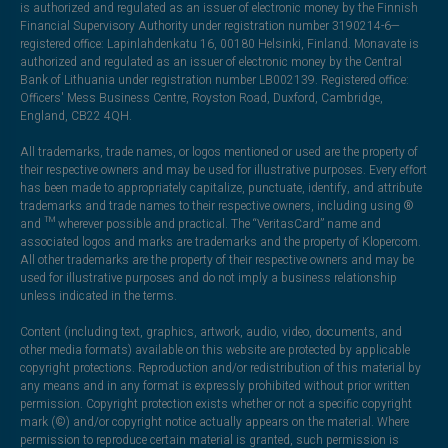
is authorized and regulated as an issuer of electronic money by the Finnish
Financial Supervisory Authority under registration number 3190214-6—
registered office: Lapinlahdenkatu 16, 00180 Helsinki, Finland. Monavate is
authorized and regulated as an issuer of electronic money by the Central
Bank of Lithuania under registration number LB002139. Registered office:
Officers' Mess Business Centre, Royston Road, Duxford, Cambridge,
England, CB22 4QH.
All trademarks, trade names, or logos mentioned or used are the property of
their respective owners and may be used for illustrative purposes. Every effort
has been made to appropriately capitalize, punctuate, identify, and attribute
trademarks and trade names to their respective owners, including using ®
and ™ wherever possible and practical. The “VeritasCard” name and
associated logos and marks are trademarks and the property of Klopercom.
All other trademarks are the property of their respective owners and may be
used for illustrative purposes and do not imply a business relationship
unless indicated in the terms.
Content (including text, graphics, artwork, audio, video, documents, and
other media formats) available on this website are protected by applicable
copyright protections. Reproduction and/or redistribution of this material by
any means and in any format is expressly prohibited without prior written
permission. Copyright protection exists whether or not a specific copyright
mark (©) and/or copyright notice actually appears on the material. Where
permission to reproduce certain material is granted, such permission is