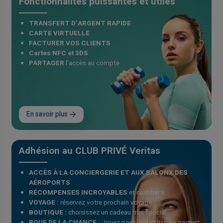
Fonctionnalités puissantes et utiles
TRANSFERT D’ARGENT RAPIDE
CARTE VIRTUELLE
FACTURER VOS CLIENTS
Cartes NFC et 3DS
PARTAGER
l’accès au compte
En savoir plus
Adhésion au CLUB PRIVÉ Veritas
ACCÈS À LA CONCIERGERIE ET ​​AUX SALONX DES
AÉROPORTS
RÉCOMPENSES INCROYABLES
et cashback
VOYAGE :
réservez votre prochain voyage
BOUTIQUE :
choisissez un cadeau très spécial
ROUE DE LA CHANCE :
Jouez pour le plaisir mais gagnez