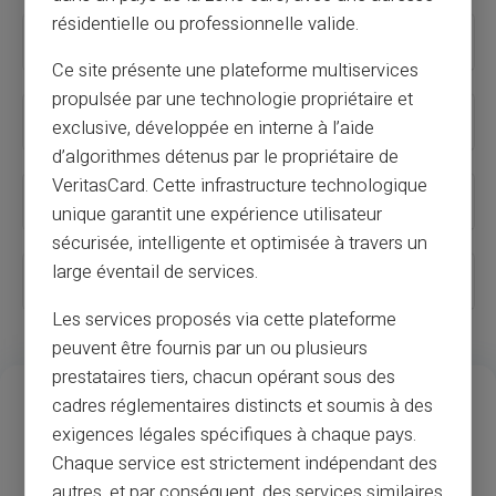
résidentielle ou professionnelle valide.
Recurring payments
Ce site présente une plateforme multiservices
propulsée par une technologie propriétaire et
Subscriptions and online services
exclusive, développée en interne à l’aide
d’algorithmes détenus par le propriétaire de
VeritasCard. Cette infrastructure technologique
Secure transactions
unique garantit une expérience utilisateur
sécurisée, intelligente et optimisée à travers un
large éventail de services.
How to buy online without a bank card?
Les services proposés via cette plateforme
peuvent être fournis par un ou plusieurs
prestataires tiers, chacun opérant sous des
13
37
M
cadres réglementaires distincts et soumis à des
Vuosien kokemus
Kauppiaat ja
exigences légales spécifiques à chaque pays.
pankkiautomaattien
Chaque service est strictement indépendant des
hyväksyminen
autres, et par conséquent, des services similaires