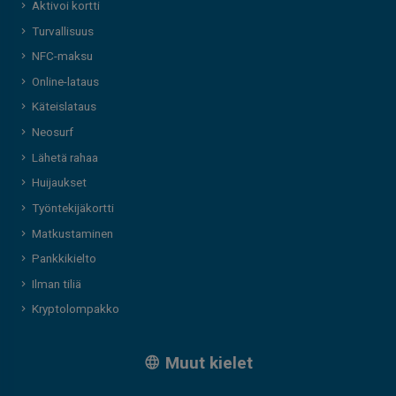
Aktivoi kortti
Turvallisuus
NFC-maksu
Online-lataus
Käteislataus
Neosurf
Lähetä rahaa
Huijaukset
Työntekijäkortti
Matkustaminen
Pankkikielto
Ilman tiliä
Kryptolompakko
Muut kielet