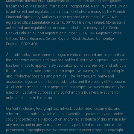
Mastercard International. Mastercard and the circles design are registered
trademarks of Mastercard International Incorporated. Narvi Payments Oy Ab
is authorized and regulated as an issuer of electronic money by the Finnish
Financial Supervisory Authority under registration number 3190214-6—
registered office: Lapinlahdenkatu 16, 00180 Helsinki, Finland. Monavate is
authorized and regulated as an issuer of electronic money by the Central
Bank of Lithuania under registration number LB002139. Registered office:
Officers' Mess Business Centre, Royston Road, Duxford, Cambridge,
England, CB22 4QH.
All trademarks, trade names, or logos mentioned or used are the property of
their respective owners and may be used for illustrative purposes. Every effort
has been made to appropriately capitalize, punctuate, identify, and attribute
trademarks and trade names to their respective owners, including using ®
and ™ wherever possible and practical. The “VeritasCard” name and
associated logos and marks are trademarks and the property of Klopercom.
All other trademarks are the property of their respective owners and may be
used for illustrative purposes and do not imply a business relationship
unless indicated in the terms.
Content (including text, graphics, artwork, audio, video, documents, and
other media formats) available on this website are protected by applicable
copyright protections. Reproduction and/or redistribution of this material by
any means and in any format is expressly prohibited without prior written
permission. Copyright protection exists whether or not a specific copyright