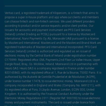
Veritas card, a registered trademark of Klopercom, is a fintech that aims to
propose a super in-house platform and app where our clients and members
can choose fintech and non-fintech services. We used different providers
according to product and/or service requests and/or client profiles. Our
issuers for accounts and payment instrument are PFS Card Services
(Ireland) Limited (trading as PCSIL) pursuant to a license by Mastercard
International, Narvi Payments Oy Ab, Monavate UAB pursuant to a license
by Mastercard International. Mastercard and the Mastercard Brand Mark are
registered trademarks of Mastercard International Incorporated. PFS Card
Services (Ireland) Limited is authorized and regulated as an issuer of
electronic money by the Central Bank of Ireland under registration number
C175999. Registered office: EML Payments,2nd Floor La Vallee House, Upper
Dargle Road, Bray, Co. Wicklow, Ireland. Moorwand Ltd in partnership with
Heuro SAS. Heuro SAS is a company registered in France under number
833165863, with its registered office at 1, Rue de la Bourse, 75002 Paris. It is
authorised by the Autorité de Contrôle Prudentiel et de Résolution (ACPR),
under licence number 17478, to issue electronic money. Moorwand Ltd is a
company incorporated in England and Wales (Company No. 8491211), with
its registered office at Fora, 3 Lloyds Avenue, London, EC3N 3DS, United
Kingdom. It is authorised by the Financial Conduct Authority under the
Electronic Money Regulations 2011 (Register Ref: 900709) to issue electronic
money and payment instruments. The card is issued under licence from