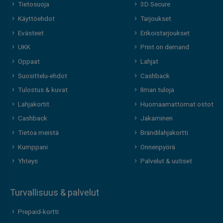
Tietosuoja
3D Secure
Käyttöehdot
Tarjoukset
Evästeet
Erikoistarjoukset
UKK
Print on demand
Oppaat
Lahjat
Suosittelu-ehdot
Cashback
Tulostus & kuvat
Ilman tuloja
Lahjakortit
Huomaamattomat ostot
Cashback
Jakaminen
Tietoa meistä
Brändilahjakortti
Kumppani
Onnenpyörä
Yhteys
Palvelut & uutiset
Turvallisuus & palvelut
Prepaid-kortti