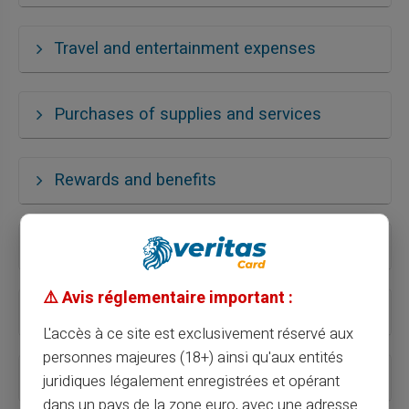
Travel and entertainment expenses
Purchases of supplies and services
Rewards and benefits
Employee expense control
⚠️ Avis réglementaire important :
Online payments
L'accès à ce site est exclusivement réservé aux
personnes majeures (18+) ainsi qu'aux entités
Purchases on merchant sites
juridiques légalement enregistrées et opérant
dans un pays de la zone euro, avec une adresse