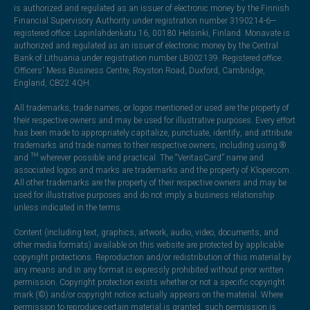
is authorized and regulated as an issuer of electronic money by the Finnish
Financial Supervisory Authority under registration number 3190214-6—
registered office: Lapinlahdenkatu 16, 00180 Helsinki, Finland. Monavate is
authorized and regulated as an issuer of electronic money by the Central
Bank of Lithuania under registration number LB002139. Registered office:
Officers' Mess Business Centre, Royston Road, Duxford, Cambridge,
England, CB22 4QH.
All trademarks, trade names, or logos mentioned or used are the property of
their respective owners and may be used for illustrative purposes. Every effort
has been made to appropriately capitalize, punctuate, identify, and attribute
trademarks and trade names to their respective owners, including using ®
and ™ wherever possible and practical. The “VeritasCard” name and
associated logos and marks are trademarks and the property of Klopercom.
All other trademarks are the property of their respective owners and may be
used for illustrative purposes and do not imply a business relationship
unless indicated in the terms.
Content (including text, graphics, artwork, audio, video, documents, and
other media formats) available on this website are protected by applicable
copyright protections. Reproduction and/or redistribution of this material by
any means and in any format is expressly prohibited without prior written
permission. Copyright protection exists whether or not a specific copyright
mark (©) and/or copyright notice actually appears on the material. Where
permission to reproduce certain material is granted, such permission is