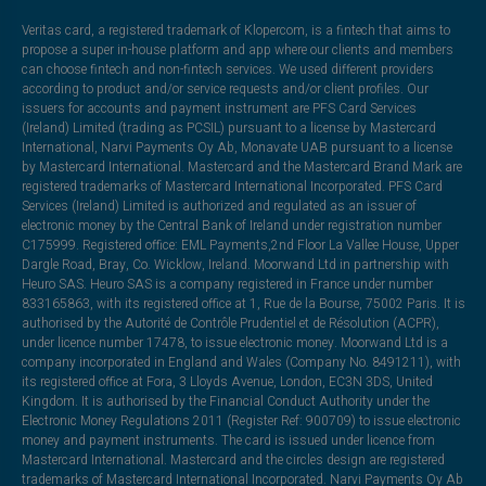
Veritas card, a registered trademark of Klopercom, is a fintech that aims to
propose a super in-house platform and app where our clients and members
can choose fintech and non-fintech services. We used different providers
according to product and/or service requests and/or client profiles. Our
issuers for accounts and payment instrument are PFS Card Services
(Ireland) Limited (trading as PCSIL) pursuant to a license by Mastercard
International, Narvi Payments Oy Ab, Monavate UAB pursuant to a license
by Mastercard International. Mastercard and the Mastercard Brand Mark are
registered trademarks of Mastercard International Incorporated. PFS Card
Services (Ireland) Limited is authorized and regulated as an issuer of
electronic money by the Central Bank of Ireland under registration number
C175999. Registered office: EML Payments,2nd Floor La Vallee House, Upper
Dargle Road, Bray, Co. Wicklow, Ireland. Moorwand Ltd in partnership with
Heuro SAS. Heuro SAS is a company registered in France under number
833165863, with its registered office at 1, Rue de la Bourse, 75002 Paris. It is
authorised by the Autorité de Contrôle Prudentiel et de Résolution (ACPR),
under licence number 17478, to issue electronic money. Moorwand Ltd is a
company incorporated in England and Wales (Company No. 8491211), with
its registered office at Fora, 3 Lloyds Avenue, London, EC3N 3DS, United
Kingdom. It is authorised by the Financial Conduct Authority under the
Electronic Money Regulations 2011 (Register Ref: 900709) to issue electronic
money and payment instruments. The card is issued under licence from
Mastercard International. Mastercard and the circles design are registered
trademarks of Mastercard International Incorporated. Narvi Payments Oy Ab